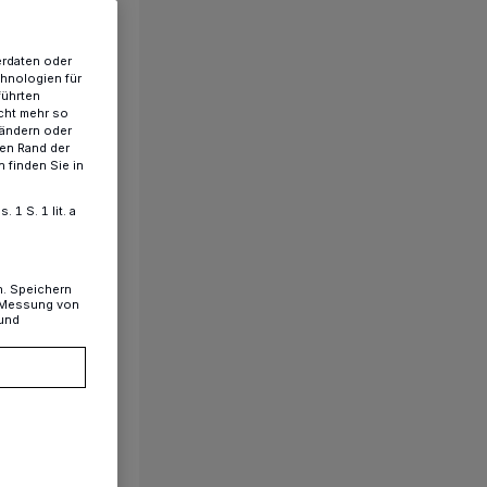
erdaten oder
chnologien für
führten
cht mehr so
 ändern oder
ren Rand der
 finden Sie in
1 S. 1 lit. a
n. Speichern
, Messung von
 und