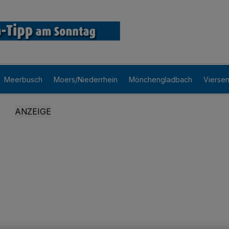
Meerbusch
Moers/Niederrhein
Mönchengladbach
Vierse