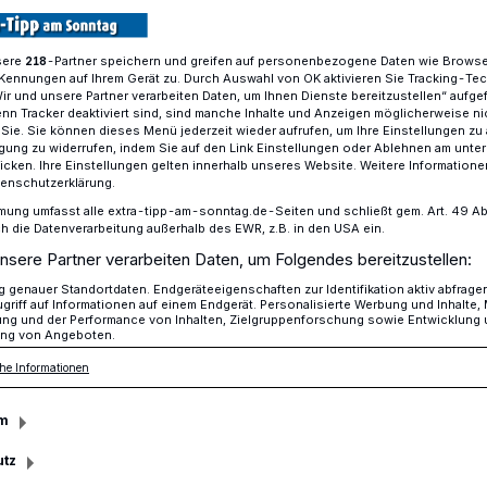
sere
-Partner speichern und greifen auf personenbezogene Daten wie Brows
218
Kennungen auf Ihrem Gerät zu. Durch Auswahl von OK aktivieren Sie Tracking-Te
 schließen mit positiver Bilanz
Wir und unsere Partner verarbeiten Daten, um Ihnen Dienste bereitzustellen“ aufge
n Tracker deaktiviert sind, sind manche Inhalte und Anzeigen möglicherweise ni
r Sie. Sie können dieses Menü jederzeit wieder aufrufen, um Ihre Einstellungen zu
ligung zu widerrufen, indem Sie auf den Link Einstellungen oder Ablehnen am unte
icken. Ihre Einstellungen gelten innerhalb unseres Website. Weitere Informationen
 und über 25000 Besucher
tenschutzerklärung.
stspiel-Saison 2025
mung umfasst alle extra-tipp-am-sonntag.de-Seiten und schließt gem. Art. 49 Abs. 
die Datenverarbeitung außerhalb des EWR, z.B. in den USA ein.
nsere Partner verarbeiten Daten, um Folgendes bereitzustellen:
genauer Standortdaten. Endgeräteeigenschaften zur Identifikation aktiv abfrage
ung von über 90 Prozent, dazu noch ein
griff auf Informationen auf einem Endgerät. Personalisierte Werbung und Inhalte
ung und der Performance von Inhalten, Zielgruppenforschung sowie Entwicklung
 die Deutsche Gesellschaft zur Rettung
ng von Angeboten.
as Fazit am Ende der Festspielsaison fällt
he Informationen
m
utz