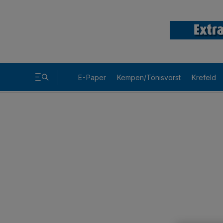
E-Paper
Kempen/Tönisvorst
Krefeld