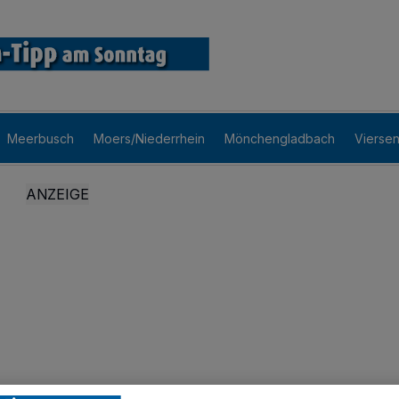
Meerbusch
Moers/Niederrhein
Mönchengladbach
Vierse