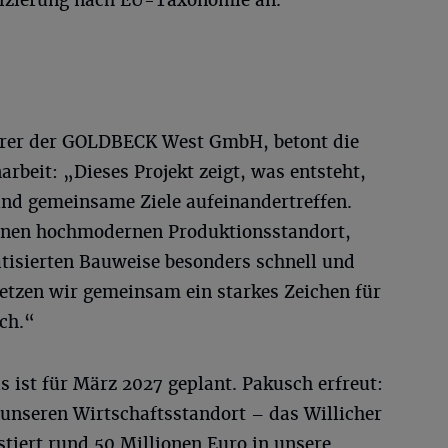
fizierung nach EU-Taxonomie an.
hrer der GOLDBECK West GmbH, betont die
beit: „Dieses Projekt zeigt, was entsteht,
d gemeinsame Ziele aufeinandertreffen.
einen hochmodernen Produktionsstandort,
tisierten Bauweise besonders schnell und
 setzen wir gemeinsam ein starkes Zeichen für
ch.“
s ist für März 2027 geplant. Pakusch erfreut:
 unseren Wirtschaftsstandort – das Willicher
iert rund 50 Millionen Euro in unsere