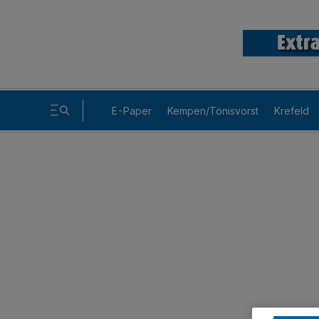
E-Paper
Kempen/Tönisvorst
Krefeld