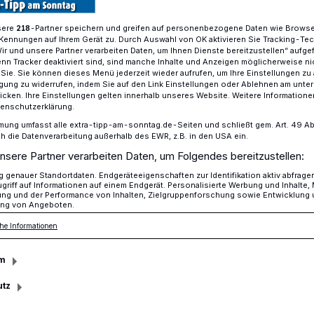
sere
-Partner speichern und greifen auf personenbezogene Daten wie Brows
218
Kennungen auf Ihrem Gerät zu. Durch Auswahl von OK aktivieren Sie Tracking-Te
Wir und unsere Partner verarbeiten Daten, um Ihnen Dienste bereitzustellen“ aufge
ue Standort für Chemofast
n Tracker deaktiviert sind, sind manche Inhalte und Anzeigen möglicherweise ni
r Sie. Sie können dieses Menü jederzeit wieder aufrufen, um Ihre Einstellungen zu
ligung zu widerrufen, indem Sie auf den Link Einstellungen oder Ablehnen am unte
icken. Ihre Einstellungen gelten innerhalb unseres Website. Weitere Informationen
tenschutzerklärung.
gebiet Münchheide V
mung umfasst alle extra-tipp-am-sonntag.de-Seiten und schließt gem. Art. 49 Abs. 
für Chemofast
die Datenverarbeitung außerhalb des EWR, z.B. in den USA ein.
nsere Partner verarbeiten Daten, um Folgendes bereitzustellen:
genauer Standortdaten. Endgeräteeigenschaften zur Identifikation aktiv abfrage
griff auf Informationen auf einem Endgerät. Personalisierte Werbung und Inhalte
ung und der Performance von Inhalten, Zielgruppenforschung sowie Entwicklung
 Neuer Chemofast-Standort startet in
ng von Angeboten.
ldbeck realisiert hier einen modernen
he Informationen
omplex.
m
utz
sezeit