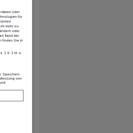
erdaten oder
chnologien für
führten
cht mehr so
 ändern oder
ren Rand der
 finden Sie in
1 S. 1 lit. a
n. Speichern
, Messung von
 und