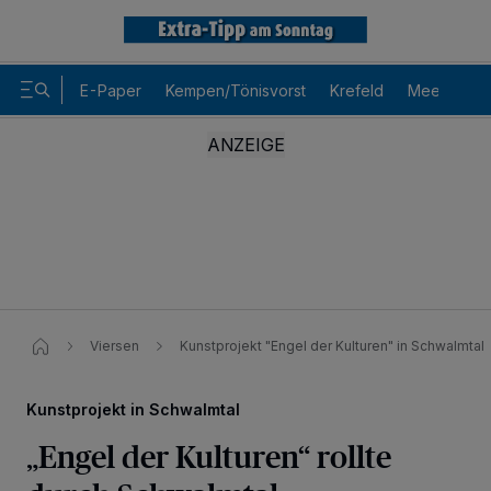
E-Paper
Kempen/Tönisvorst
Krefeld
Meerbusch
Viersen
Kunstprojekt "Engel der Kulturen" in Schwalmtal
Kunstprojekt in Schwalmtal
„Engel der Kulturen“ rollte
Wir und unsere
-Partner speichern und greifen auf
218
personenbezogene Daten wie Browserdaten oder eindeutige
Kennungen auf Ihrem Gerät zu. Durch Auswahl von OK aktivieren Sie