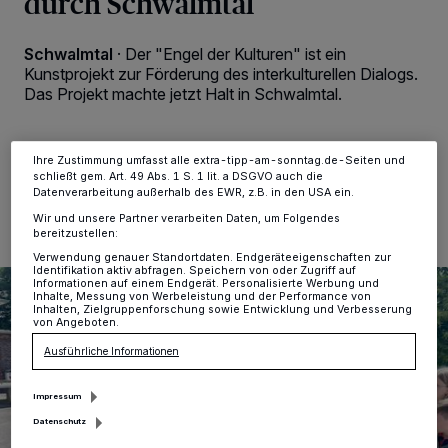
durch Schwalmtal
Tracking-Technologien für die unter „Wir und unsere Partner
verarbeiten Daten, um Ihnen Dienste bereitzustellen“ aufgeführten
Zwecke. Wenn Tracker deaktiviert sind, sind manche Inhalte und
Schwalmtal
·
Der "Engel der Kulturen" ist ein
Anzeigen möglicherweise nicht mehr so relevant für Sie. Sie können
Kunstprojekt zur Förderung des interkulturellen Dialogs.
dieses Menü jederzeit wieder aufrufen, um Ihre Einstellungen zu
ändern oder Ihre Einwilligung zu widerrufen, indem Sie auf den Link
Das Projekt machte jetzt Halt in Schwalmtal.
Einstellungen oder Ablehnen am unteren Rand der Webseite klicken.
Ihre Einstellungen gelten innerhalb unseres Website. Weitere
Informationen finden Sie in unserer Datenschutzerklärung.
Ihre Zustimmung umfasst alle extra-tipp-am-sonntag.de-Seiten und
18.06.2024 , 12:16 Uhr
Eine Minute Lesezeit
schließt gem. Art. 49 Abs. 1 S. 1 lit. a DSGVO auch die
Datenverarbeitung außerhalb des EWR, z.B. in den USA ein.
Wir und unsere Partner verarbeiten Daten, um Folgendes
bereitzustellen:
Verwendung genauer Standortdaten. Endgeräteeigenschaften zur
Identifikation aktiv abfragen. Speichern von oder Zugriff auf
Informationen auf einem Endgerät. Personalisierte Werbung und
Inhalte, Messung von Werbeleistung und der Performance von
Inhalten, Zielgruppenforschung sowie Entwicklung und Verbesserung
von Angeboten.
Ausführliche Informationen
Impressum
Datenschutz