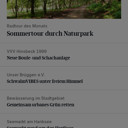
Radtour des Monats
Sommertour durch Naturpark
VVV Hinsbeck 1999
Neue Boule- und Schachanlage
Neue Boule- und Schachanlage
Unser Brüggen e.V.
SchwalmVIBES unter freiem Himmel
SchwalmVIBES unter freiem Himmel
Bewässerung im Stadtgebiet
Gemeinsam urbanes Grün retten
Gemeinsam urbanes Grün retten
Seemarkt am Hariksee
Seemarkt rund um den Hariksee
Seemarkt rund um den Hariksee