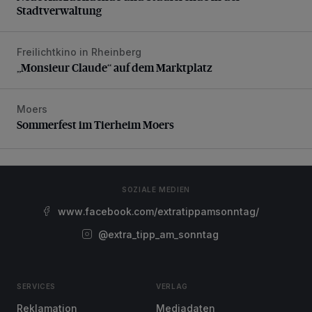
Stadtverwaltung
Freilichtkino in Rheinberg
„Monsieur Claude“ auf dem Marktplatz
„Monsieur Claude“ auf dem Marktplatz
Moers
Sommerfest im Tierheim Moers
Sommerfest im Tierheim Moers
SOZIALE MEDIEN
www.facebook.com/extratippamsonntag/
@extra_tipp_am_sonntag
SERVICES
VERLAG
Reklamation
Mediadaten