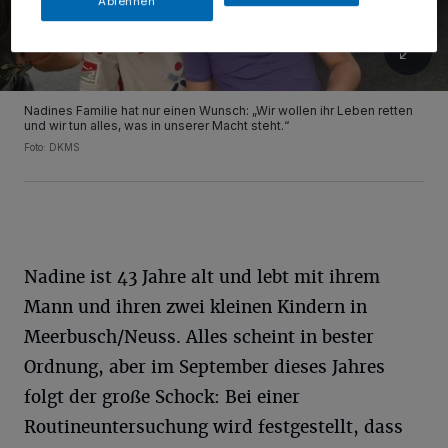
Ablehnen
Nadines Familie hat nur einen Wunsch: „Wir wollen ihr Leben retten
und wir tun alles, was in unserer Macht steht.“
Foto: DKMS
Nadine ist 43 Jahre alt und lebt mit ihrem
Mann und ihren zwei kleinen Kindern in
Meerbusch/Neuss. Alles scheint in bester
Ordnung, aber im September dieses Jahres
folgt der große Schock: Bei einer
Routineuntersuchung wird festgestellt, dass