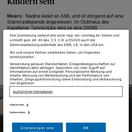
Kindern sein
Anzeigen möglicherweise nicht mehr so relevant für Sie. Sie können
dieses Menü jederzeit wieder aufrufen, um Ihre Einstellungen zu
ändern oder Ihre Einwilligung zu widerrufen, indem Sie auf den Link
Moers
·
Nadine leidet an AML und ist dringend auf eine
Einstellungen oder Ablehnen am unteren Rand der Webseite klicken.
Stammzellspende angewiesen. Im Clubhaus des
Ihre Einstellungen gelten innerhalb unseres Website. Weitere
Kapellener Tennisclubs wird es eine DKMS
Informationen finden Sie in unserer Datenschutzerklärung.
Registrierungsaktion geben.
Ihre Zustimmung umfasst alle extra-tipp-am-sonntag.de-Seiten und
schließt gem. Art. 49 Abs. 1 S. 1 lit. a DSGVO auch die
Datenverarbeitung außerhalb des EWR, z.B. in den USA ein.
Wir und unsere Partner verarbeiten Daten, um Folgendes
bereitzustellen:
13.10.2025 , 10:15 Uhr
2 Minuten Lesezeit
Verwendung genauer Standortdaten. Endgeräteeigenschaften zur
Identifikation aktiv abfragen. Speichern von oder Zugriff auf
Informationen auf einem Endgerät. Personalisierte Werbung und
Inhalte, Messung von Werbeleistung und der Performance von
Inhalten, Zielgruppenforschung sowie Entwicklung und Verbesserung
von Angeboten.
Ausführliche Informationen
Impressum
Datenschutz
Einstellungen oder
OK