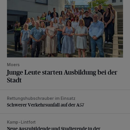
Moers
Junge Leute starten Ausbildung bei der
Stadt
Rettungshubschrauber im Einsatz
Schwerer Verkehrsunfall auf der A57
Schwerer Verkehrsunfall auf der A57
Kamp-Lintfort
Neue Auszubildende und Studierende in der Stadtverwaltu
Neue Auszubildende und Studierende in der