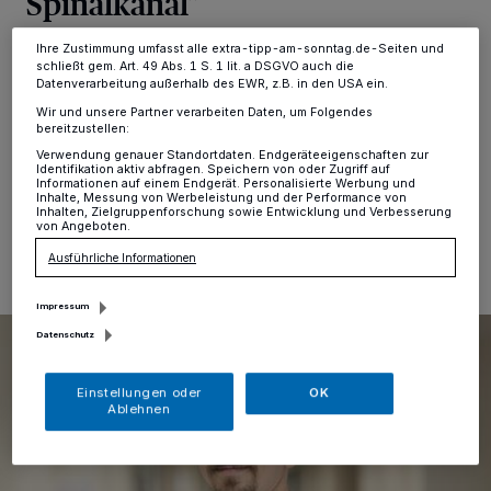
Spinalkanal”
Ihre Einstellungen gelten innerhalb unseres Website. Weitere
Informationen finden Sie in unserer Datenschutzerklärung.
Ihre Zustimmung umfasst alle extra-tipp-am-sonntag.de-Seiten und
Kamp-Lintfort
·
Starke Schmerzen und schwere
schließt gem. Art. 49 Abs. 1 S. 1 lit. a DSGVO auch die
Beine sind nicht leicht zu ertragen. Hinter solchen
Datenverarbeitung außerhalb des EWR, z.B. in den USA ein.
Beschwerden steckt nicht selten eine Erkrankung der
Wir und unsere Partner verarbeiten Daten, um Folgendes
Wirbelsäule.
bereitzustellen:
Verwendung genauer Standortdaten. Endgeräteeigenschaften zur
Identifikation aktiv abfragen. Speichern von oder Zugriff auf
Informationen auf einem Endgerät. Personalisierte Werbung und
Inhalte, Messung von Werbeleistung und der Performance von
Inhalten, Zielgruppenforschung sowie Entwicklung und Verbesserung
06.03.2025 , 11:29 Uhr
Eine Minute Lesezeit
von Angeboten.
Ausführliche Informationen
Impressum
Datenschutz
Einstellungen oder
OK
Ablehnen