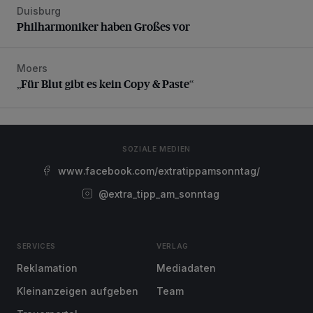
Duisburg
Philharmoniker haben Großes vor
Philharmoniker haben Großes vor
Moers
„Für Blut gibt es kein Copy & Paste“
„Für Blut gibt es kein Copy & Paste“
SOZIALE MEDIEN
www.facebook.com/extratippamsonntag/
@extra_tipp_am_sonntag
SERVICES
VERLAG
Reklamation
Mediadaten
Kleinanzeigen aufgeben
Team