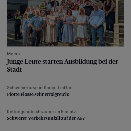
Moers
Junge Leute starten Ausbildung bei der
Stadt
Schiwmmkurse in Kamp-Lintfort
Flotte Flosse sehr erfolgreich!
Flotte Flosse sehr erfolgreich!
Rettungshubschrauber im Einsatz
Schwerer Verkehrsunfall auf der A57
Schwerer Verkehrsunfall auf der A57