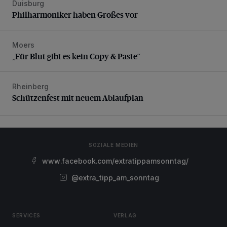
Duisburg
Philharmoniker haben Großes vor
Philharmoniker haben Großes vor
Moers
„Für Blut gibt es kein Copy & Paste“
„Für Blut gibt es kein Copy & Paste“
Rheinberg
Schützenfest mit neuem Ablaufplan
Schützenfest mit neuem Ablaufplan
SOZIALE MEDIEN
www.facebook.com/extratippamsonntag/
@extra_tipp_am_sonntag
SERVICES
VERLAG