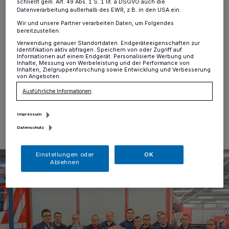
schließt gem. Art. 49 Abs. 1 S. 1 lit. a DSGVO auch die
Kamp-Lintfort
·
Am Mittwochnachmittag bedankte
Datenverarbeitung außerhalb des EWR, z.B. in den USA ein.
sich Bürgermeister Prof. Dr. Christoph Landscheidt
Wir und unsere Partner verarbeiten Daten, um Folgendes
gemeinsam mit dem Personalrat, vertreten durch Frank
bereitzustellen:
Aldenkott und Julia Sallach, für das große Engagement
Verwendung genauer Standortdaten. Endgeräteeigenschaften zur
der Kamp-Lintforter Feuerwehr, Polizei und des
Identifikation aktiv abfragen. Speichern von oder Zugriff auf
Informationen auf einem Endgerät. Personalisierte Werbung und
Rettungsdienstes.
Inhalte, Messung von Werbeleistung und der Performance von
Inhalten, Zielgruppenforschung sowie Entwicklung und Verbesserung
von Angeboten.
Ausführliche Informationen
20.12.2024 , 13:15 Uhr
Eine Minute Lesezeit
Impressum
Datenschutz
Einstellungen oder
OK
Ablehnen