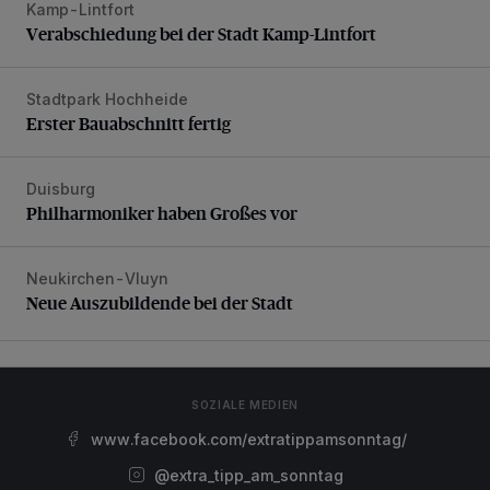
Kamp-Lintfort
Verabschiedung bei der Stadt Kamp-Lintfort
Verabschiedung bei der Stadt Kamp-Lintfort
Stadtpark Hochheide
Erster Bauabschnitt fertig
Erster Bauabschnitt fertig
Duisburg
Philharmoniker haben Großes vor
Philharmoniker haben Großes vor
Neukirchen-Vluyn
Neue Auszubildende bei der Stadt
Neue Auszubildende bei der Stadt
SOZIALE MEDIEN
www.facebook.com/extratippamsonntag/
@extra_tipp_am_sonntag