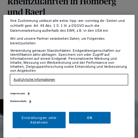
Rheinzufahrten in Homberg
Einstellungen oder Ablehnen am unteren Rand der Webseite klicken.
und Baerl
Ihre Einstellungen gelten innerhalb unseres Website. Weitere
Informationen finden Sie in unserer Datenschutzerklärung.
Ihre Zustimmung umfasst alle extra-tipp-am-sonntag.de-Seiten und
schließt gem. Art. 49 Abs. 1 S. 1 lit. a DSGVO auch die
Duisburg
·
Zum Wochenende wird ein Stand von acht
Datenverarbeitung außerhalb des EWR, z.B. in den USA ein.
Metern am Pegel Ruhrort erwartet. Deshalb werden
morgen einige Zufahrten zum Rhein in Homberg und
Wir und unsere Partner verarbeiten Daten, um Folgendes
bereitzustellen:
Baerl gesperrt.
Verwendung genauer Standortdaten. Endgeräteeigenschaften zur
Identifikation aktiv abfragen. Speichern von oder Zugriff auf
Informationen auf einem Endgerät. Personalisierte Werbung und
Inhalte, Messung von Werbeleistung und der Performance von
Inhalten, Zielgruppenforschung sowie Entwicklung und Verbesserung
von Angeboten.
06.01.2025 , 15:59 Uhr
Eine Minute Lesezeit
Ausführliche Informationen
Impressum
Datenschutz
Einstellungen oder
OK
Ablehnen