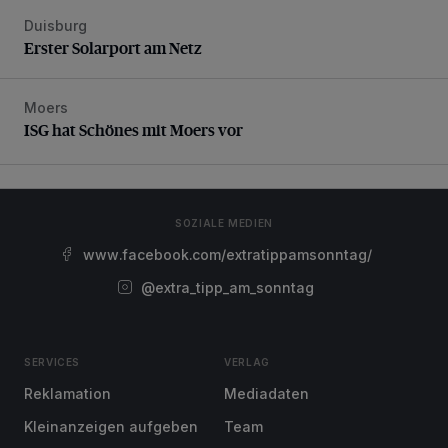
Duisburg
Erster Solarport am Netz
Erster Solarport am Netz
Moers
ISG hat Schönes mit Moers vor
ISG hat Schönes mit Moers vor
SOZIALE MEDIEN
www.facebook.com/extratippamsonntag/
@extra_tipp_am_sonntag
SERVICES
VERLAG
Reklamation
Mediadaten
Kleinanzeigen aufgeben
Team