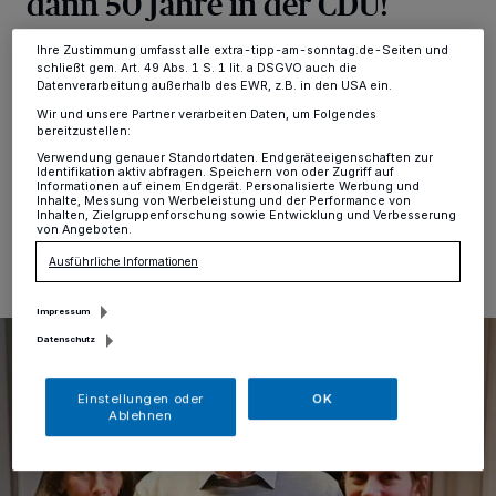
dann 50 Jahre in der CDU!
Ihre Einstellungen gelten innerhalb unseres Website. Weitere
Informationen finden Sie in unserer Datenschutzerklärung.
Ihre Zustimmung umfasst alle extra-tipp-am-sonntag.de-Seiten und
Rumeln-Kaldenhausen
·
Zuerst ein junger Wilder in
schließt gem. Art. 49 Abs. 1 S. 1 lit. a DSGVO auch die
der JU, dann ein engagierter Sozialpolitiker in der CDA –
Datenverarbeitung außerhalb des EWR, z.B. in den USA ein.
1974 schloss sich Ferdi Seidelt der CDU Rumeln-
Wir und unsere Partner verarbeiten Daten, um Folgendes
Kaldenhausen an.
bereitzustellen:
Verwendung genauer Standortdaten. Endgeräteeigenschaften zur
Identifikation aktiv abfragen. Speichern von oder Zugriff auf
Informationen auf einem Endgerät. Personalisierte Werbung und
Inhalte, Messung von Werbeleistung und der Performance von
Inhalten, Zielgruppenforschung sowie Entwicklung und Verbesserung
23.12.2024 , 11:00 Uhr
Eine Minute Lesezeit
von Angeboten.
Ausführliche Informationen
Impressum
Datenschutz
Einstellungen oder
OK
Ablehnen