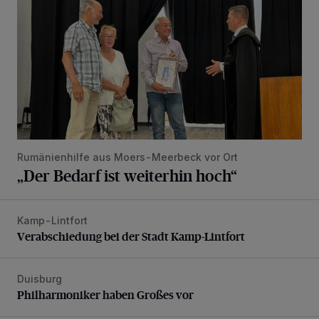
Rumänienhilfe aus Moers-Meerbeck vor Ort
„Der Bedarf ist weiterhin hoch“
Kamp-Lintfort
Verabschiedung bei der Stadt Kamp-Lintfort
Verabschiedung bei der Stadt Kamp-Lintfort
Duisburg
Philharmoniker haben Großes vor
Philharmoniker haben Großes vor