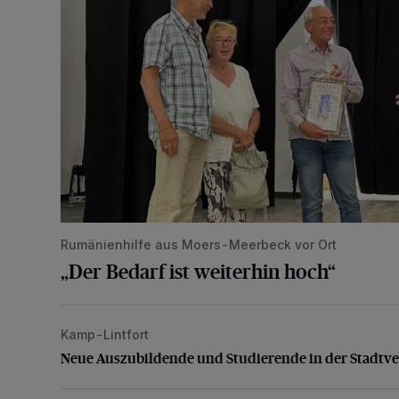
Rumänienhilfe aus Moers-Meerbeck vor Ort
„Der Bedarf ist weiterhin hoch“
Kamp-Lintfort
Neue Auszubildende und Studierende in der Stadtve
Neue Auszubildende und Studierende in der Stadtv