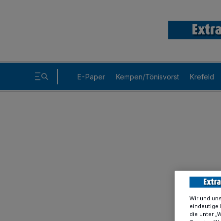
E-Paper
Kempen/Tönisvorst
Krefeld
Wir und un
eindeutige 
die unter „