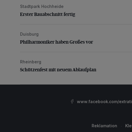
Stadtpark Hochheide
Erster Bauabschnitt fertig
Erster Bauabschnitt fertig
Duisburg
Philharmoniker haben Großes vor
Philharmoniker haben Großes vor
Rheinberg
Schützenfest mit neuem Ablaufplan
Schützenfest mit neuem Ablaufplan
www.facebook.com/extrat
Reklamation
Kl