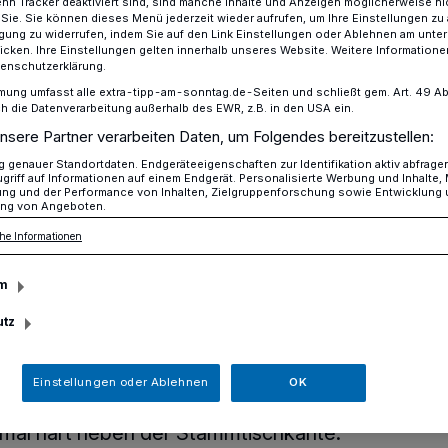
n Tracker deaktiviert sind, sind manche Inhalte und Anzeigen möglicherweise ni
r Sie. Sie können dieses Menü jederzeit wieder aufrufen, um Ihre Einstellungen zu
ligung zu widerrufen, indem Sie auf den Link Einstellungen oder Ablehnen am unte
icken. Ihre Einstellungen gelten innerhalb unseres Website. Weitere Informationen
tenschutzerklärung.
rtracht am Niederrhein -​ Kabarett in Rumeln
mung umfasst alle extra-tipp-am-sonntag.de-Seiten und schließt gem. Art. 49 Abs. 
die Datenverarbeitung außerhalb des EWR, z.B. in den USA ein.
nsere Partner verarbeiten Daten, um Folgendes bereitzustellen:
genauer Standortdaten. Endgeräteeigenschaften zur Identifikation aktiv abfrage
griff auf Informationen auf einem Endgerät. Personalisierte Werbung und Inhalte
t am Niederrhein
ung und der Performance von Inhalten, Zielgruppenforschung sowie Entwicklung
ng von Angeboten.
he Informationen
mmelschreiendes aus der hiesigen
m
riedhofallee 9, ein. Das schmissige
utz
Heike Kehl lebt aus einer fast schon
nehmung von Menschen am Niederrhein
 auf der gefährlichen Grenze zwischen
Einstellungen oder Ablehnen
OK
em – mal mehr ironisch gebrochen, mal
mal hart neben der Stammtischkante.