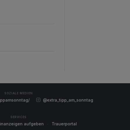
SOZIALE MEDIEN
ippamsonntag/
@extra_tipp_am_sonntag
SERVICES
einanzeigen aufgeben
Trauerportal