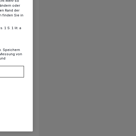
cht mehr so
 ändern oder
ren Rand der
 finden Sie in
1 S. 1 lit. a
n. Speichern
, Messung von
 und