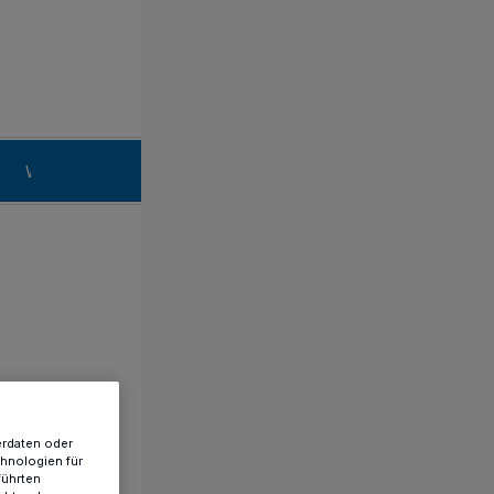
n
Willich
erdaten oder
chnologien für
führten