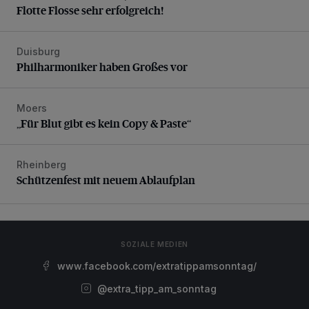
Flotte Flosse sehr erfolgreich!
Duisburg
Philharmoniker haben Großes vor
Philharmoniker haben Großes vor
Moers
„Für Blut gibt es kein Copy & Paste“
„Für Blut gibt es kein Copy & Paste“
Rheinberg
Schützenfest mit neuem Ablaufplan
Schützenfest mit neuem Ablaufplan
SOZIALE MEDIEN
www.facebook.com/extratippamsonntag/
@extra_tipp_am_sonntag