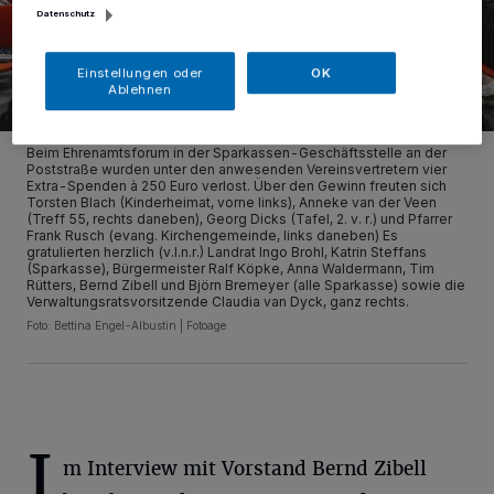
Datenschutz
Einstellungen oder
OK
Ablehnen
Beim Ehrenamtsforum in der Sparkassen-Geschäftsstelle an der
Poststraße wurden unter den anwesenden Vereinsvertretern vier
Extra-Spenden à 250 Euro verlost. Über den Gewinn freuten sich
Torsten Blach (Kinderheimat, vorne links), Anneke van der Veen
(Treff 55, rechts daneben), Georg Dicks (Tafel, 2. v. r.) und Pfarrer
Frank Rusch (evang. Kirchengemeinde, links daneben) Es
gratulierten herzlich (v.l.n.r.) Landrat Ingo Brohl, Katrin Steffans
(Sparkasse), Bürgermeister Ralf Köpke, Anna Waldermann, Tim
Rütters, Bernd Zibell und Björn Bremeyer (alle Sparkasse) sowie die
Verwaltungsratsvorsitzende Claudia van Dyck, ganz rechts.
Foto: Bettina Engel-Albustin | Fotoage
I
m Interview mit Vorstand Bernd Zibell