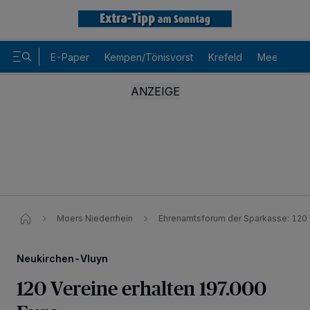
E-Paper
Kempen/Tönisvorst
Krefeld
Meerbusch
Moers Niederrhein
Ehrenamtsforum der Sparkasse: 120 
Neukirchen-Vluyn
120 Vereine erhalten 197.000
Wir und unsere
-Partner speichern und greifen auf
218