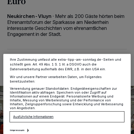
Euro
personenbezogene Daten wie Browserdaten oder eindeutige
Kennungen auf Ihrem Gerät zu. Durch Auswahl von OK aktivieren Sie
Tracking-Technologien für die unter „Wir und unsere Partner
Neukirchen-Vluyn
·
Mehr als 200 Gäste hörten beim
verarbeiten Daten, um Ihnen Dienste bereitzustellen“ aufgeführten
Ehrenamtsforum der Sparkasse am Niederrhein
Zwecke. Wenn Tracker deaktiviert sind, sind manche Inhalte und
interessante Geschichten vom ehrenamtlichen
Anzeigen möglicherweise nicht mehr so relevant für Sie. Sie können
dieses Menü jederzeit wieder aufrufen, um Ihre Einstellungen zu
Engagement in der Stadt.
ändern oder Ihre Einwilligung zu widerrufen, indem Sie auf den Link
Einstellungen oder Ablehnen am unteren Rand der Webseite klicken.
Ihre Einstellungen gelten innerhalb unseres Website. Weitere
Informationen finden Sie in unserer Datenschutzerklärung.
19.06.2024 , 10:19 Uhr
2 Minuten Lesezeit
Ihre Zustimmung umfasst alle extra-tipp-am-sonntag.de-Seiten und
schließt gem. Art. 49 Abs. 1 S. 1 lit. a DSGVO auch die
Datenverarbeitung außerhalb des EWR, z.B. in den USA ein.
Wir und unsere Partner verarbeiten Daten, um Folgendes
bereitzustellen:
Verwendung genauer Standortdaten. Endgeräteeigenschaften zur
Identifikation aktiv abfragen. Speichern von oder Zugriff auf
Informationen auf einem Endgerät. Personalisierte Werbung und
Inhalte, Messung von Werbeleistung und der Performance von
Inhalten, Zielgruppenforschung sowie Entwicklung und Verbesserung
von Angeboten.
Ausführliche Informationen
Impressum