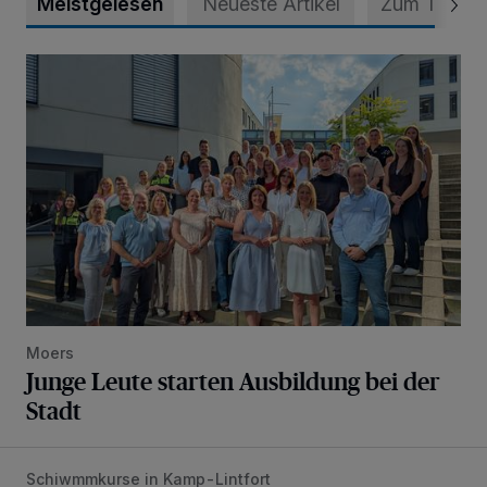
Meistgelesen
Neueste Artikel
Zum Thema
Junge Leute starten Ausbildung bei der Stadt
Moers
Junge Leute starten Ausbildung bei der
Stadt
Schiwmmkurse in Kamp-Lintfort
Flotte Flosse sehr erfolgreich!