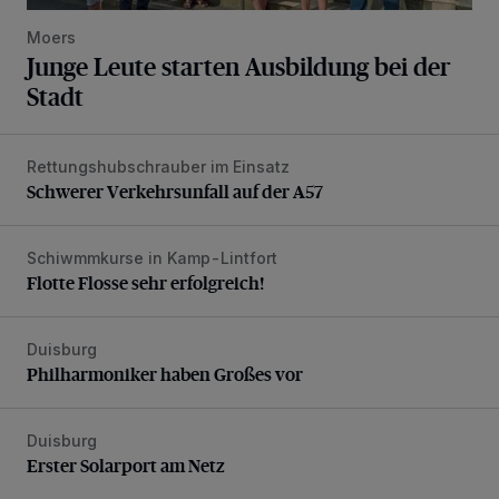
Moers
Junge Leute starten Ausbildung bei der
Stadt
Rettungshubschrauber im Einsatz
Schwerer Verkehrsunfall auf der A57
Schwerer Verkehrsunfall auf der A57
Schiwmmkurse in Kamp-Lintfort
Flotte Flosse sehr erfolgreich!
Flotte Flosse sehr erfolgreich!
Duisburg
Philharmoniker haben Großes vor
Philharmoniker haben Großes vor
Duisburg
Erster Solarport am Netz
Erster Solarport am Netz