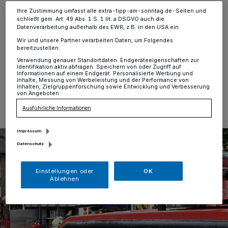
Moers
·
Am Dienstag (25.06.24) wurde die Feuerwehr
Ihre Zustimmung umfasst alle extra-tipp-am-sonntag.de-Seiten und
Moers gegen 6:35 Uhr über die automatische
schließt gem. Art. 49 Abs. 1 S. 1 lit. a DSGVO auch die
Datenverarbeitung außerhalb des EWR, z.B. in den USA ein.
Brandmeldeanlage zu einem Seniorenheim an der
Essenberger Straße alarmiert.
Wir und unsere Partner verarbeiten Daten, um Folgendes
bereitzustellen:
Verwendung genauer Standortdaten. Endgeräteeigenschaften zur
Identifikation aktiv abfragen. Speichern von oder Zugriff auf
Informationen auf einem Endgerät. Personalisierte Werbung und
Inhalte, Messung von Werbeleistung und der Performance von
25.06.2024 , 09:03 Uhr
Eine Minute Lesezeit
Inhalten, Zielgruppenforschung sowie Entwicklung und Verbesserung
von Angeboten.
Ausführliche Informationen
Impressum
Datenschutz
Einstellungen oder
OK
Ablehnen