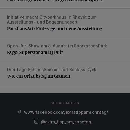
Initiative macht Cityparkhaus in Rheydt zum
ParkhausArt: Finissage und neue Ausstellung
Ausstellungs- und Begegnungsort
ParkhausArt: Finissage und neue Ausstellung
Open-Air-Show am 8. August im SparkassenPark
Kygo: Superstar am DJ-Pult
Kygo: Superstar am DJ-Pult
Drei Tage SchlossSommer auf Schloss Dyck
Wie ein Urlaubstag im Grünen
Wie ein Urlaubstag im Grünen
SOZIALE MEDIEN
www.facebook.com/extratippamsonntag/
@extra_tipp_am_sonntag