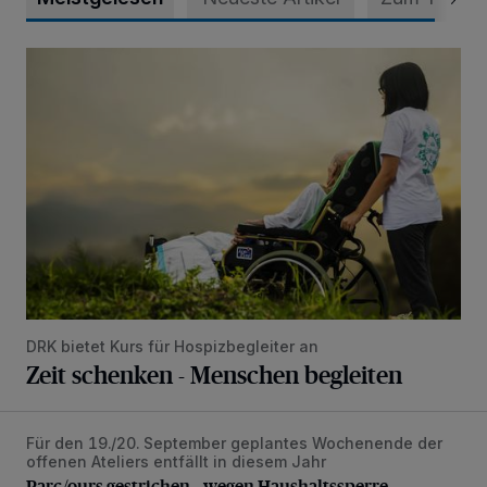
Zeit schenken - Menschen begleiten
DRK bietet Kurs für Hospizbegleiter an
Zeit schenken - Menschen begleiten
Für den 19./20. September geplantes Wochenende der
Parc/ours gestrichen – wegen Haushaltssperre
offenen Ateliers entfällt in diesem Jahr
Parc/ours gestrichen – wegen Haushaltssperre