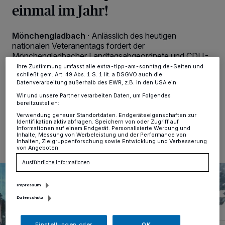
einmal im Jahr!
Zwecke. Wenn Tracker deaktiviert sind, sind manche Inhalte und
Anzeigen möglicherweise nicht mehr so relevant für Sie. Sie können
dieses Menü jederzeit wieder aufrufen, um Ihre Einstellungen zu
ändern oder Ihre Einwilligung zu widerrufen, indem Sie auf den Link
Mönchengladbach
·
Anlässlich des heutigen
Einstellungen oder Ablehnen am unteren Rand der Webseite klicken.
nationalen Veteranentags fordert der
Ihre Einstellungen gelten innerhalb unseres Website. Weitere
Informationen finden Sie in unserer Datenschutzerklärung.
Mönchengladbacher Landtagsabgeordnete und CDU-
Kreisvorsitzende Jochen Klenner mehr sichtbaren
Ihre Zustimmung umfasst alle extra-tipp-am-sonntag.de-Seiten und
Respekt.
schließt gem. Art. 49 Abs. 1 S. 1 lit. a DSGVO auch die
Datenverarbeitung außerhalb des EWR, z.B. in den USA ein.
Wir und unsere Partner verarbeiten Daten, um Folgendes
bereitzustellen:
Verwendung genauer Standortdaten. Endgeräteeigenschaften zur
15.06.2026 , 12:39 Uhr
Eine Minute Lesezeit
Identifikation aktiv abfragen. Speichern von oder Zugriff auf
Informationen auf einem Endgerät. Personalisierte Werbung und
Inhalte, Messung von Werbeleistung und der Performance von
Inhalten, Zielgruppenforschung sowie Entwicklung und Verbesserung
von Angeboten.
Ausführliche Informationen
Impressum
Datenschutz
Einstellungen oder
OK