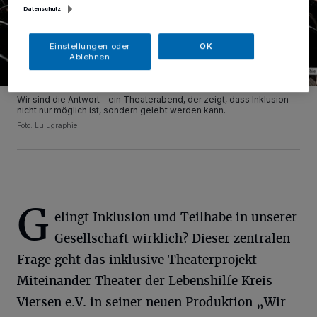
Datenschutz
Einstellungen oder
OK
Ablehnen
Wir sind die Antwort – ein Theaterabend, der zeigt, dass Inklusion
nicht nur möglich ist, sondern gelebt werden kann.
Foto: Lulugraphie
G
elingt Inklusion und Teilhabe in unserer
Gesellschaft wirklich? Dieser zentralen
Frage geht das inklusive Theaterprojekt
Miteinander Theater der Lebenshilfe Kreis
Viersen e.V. in seiner neuen Produktion „Wir