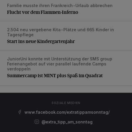
Familie musste ihren Frankreich-Urlaub abbrechen
Flucht vor dem Flammen-Inferno
Flucht vor dem Flammen-Inferno
2.504 neu vergebene Kita-Plätze und 665 Kinder in
Start ins neue Kindergartenjahr
Tagespflege
Start ins neue Kindergartenjahr
JuniorUni konnte mit Unterstützung der SMS group
Summercamp ist MINT plus Spaß im Quadrat
Ferienangebot auf vier parallel laufende Camps
verdoppeln
Summercamp ist MINT plus Spaß im Quadrat
SOZIALE MEDIEN
www.facebook.com/extratippamsonntag/
@extra_tipp_am_sonntag