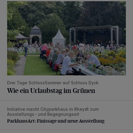
Wie ein Urlaubstag im Grünen
Drei Tage SchlossSommer auf Schloss Dyck
Wie ein Urlaubstag im Grünen
Initiative macht Cityparkhaus in Rheydt zum
ParkhausArt: Finissage und neue Ausstellung
Ausstellungs- und Begegnungsort
ParkhausArt: Finissage und neue Ausstellung