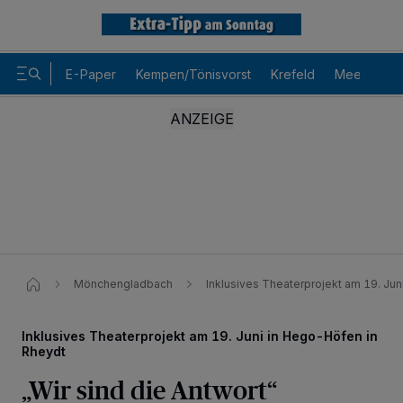
E-Paper
Kempen/Tönisvorst
Krefeld
Meerbusch
Mönchengladbach
Inklusives Theaterprojekt am 19. Ju
Inklusives Theaterprojekt am 19. Juni in Hego-Höfen in
Rheydt
„Wir sind die Antwort“
Wir und unsere
-Partner speichern und greifen auf
218