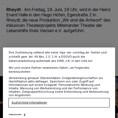
personenbezogene Daten wie Browserdaten oder eindeutige
Kennungen auf Ihrem Gerät zu. Durch Auswahl von OK aktivieren Sie
Rheydt
·
Am Freitag, 19. Juni, 19 Uhr, wird in der Heinz
Tracking-Technologien für die unter „Wir und unsere Partner
Event Halle in den Hego Höfen, Egerstraße 2 in
verarbeiten Daten, um Ihnen Dienste bereitzustellen“ aufgeführten
Rheydt, die neue Produktion „Wir sind die Antwort“ des
Zwecke. Wenn Tracker deaktiviert sind, sind manche Inhalte und
inklusiven Theaterprojekts Miteinander Theater der
Anzeigen möglicherweise nicht mehr so relevant für Sie. Sie können
dieses Menü jederzeit wieder aufrufen, um Ihre Einstellungen zu
Lebenshilfe Kreis Viersen e.V. aufgeführt.
ändern oder Ihre Einwilligung zu widerrufen, indem Sie auf den Link
Einstellungen oder Ablehnen am unteren Rand der Webseite klicken.
Ihre Einstellungen gelten innerhalb unseres Website. Weitere
Informationen finden Sie in unserer Datenschutzerklärung.
13.06.2026 , 09:00 Uhr
2 Minuten Lesezeit
Ihre Zustimmung umfasst alle extra-tipp-am-sonntag.de-Seiten und
schließt gem. Art. 49 Abs. 1 S. 1 lit. a DSGVO auch die
Datenverarbeitung außerhalb des EWR, z.B. in den USA ein.
Wir und unsere Partner verarbeiten Daten, um Folgendes
bereitzustellen:
Verwendung genauer Standortdaten. Endgeräteeigenschaften zur
Identifikation aktiv abfragen. Speichern von oder Zugriff auf
Informationen auf einem Endgerät. Personalisierte Werbung und
Inhalte, Messung von Werbeleistung und der Performance von
Inhalten, Zielgruppenforschung sowie Entwicklung und Verbesserung
von Angeboten.
Ausführliche Informationen
Impressum