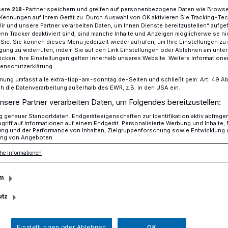
sere
-Partner speichern und greifen auf personenbezogene Daten wie Brows
218
Kennungen auf Ihrem Gerät zu. Durch Auswahl von OK aktivieren Sie Tracking-Te
Wir und unsere Partner verarbeiten Daten, um Ihnen Dienste bereitzustellen“ aufge
n Tracker deaktiviert sind, sind manche Inhalte und Anzeigen möglicherweise ni
lix Heinrichs in Vorstand des Städtetages NRW gewählt
r Sie. Sie können dieses Menü jederzeit wieder aufrufen, um Ihre Einstellungen zu
ligung zu widerrufen, indem Sie auf den Link Einstellungen oder Ablehnen am unte
icken. Ihre Einstellungen gelten innerhalb unseres Website. Weitere Informationen
tenschutzerklärung.
kratische Verwaltungseinheiten, sondern
mung umfasst alle extra-tipp-am-sonntag.de-Seiten und schließt gem. Art. 49 Abs. 
die Datenverarbeitung außerhalb des EWR, z.B. in den USA ein.
nsere Partner verarbeiten Daten, um Folgendes bereitzustellen:
nrichs in Vorstand
genauer Standortdaten. Endgeräteeigenschaften zur Identifikation aktiv abfrage
griff auf Informationen auf einem Endgerät. Personalisierte Werbung und Inhalte
ung und der Performance von Inhalten, Zielgruppenforschung sowie Entwicklung
ages NRW gewählt
ng von Angeboten.
he Informationen
m
r gestrigen Mitgliederversammlung des
falen in Oberhausen ist
utz
rmeister Felix Heinrichs in den
 NRW gewählt worden.
Einstellungen oder Ablehnen
OK