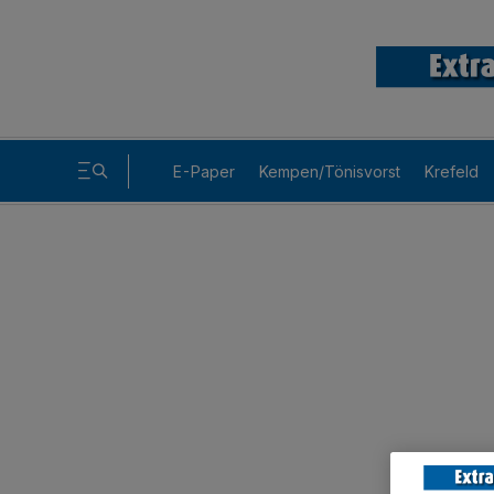
E-Paper
Kempen/Tönisvorst
Krefeld