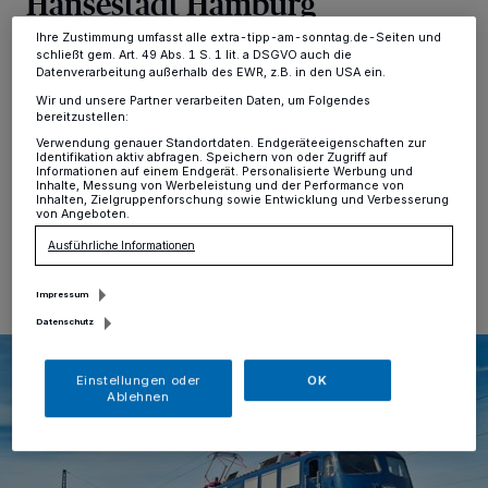
Hansestadt Hamburg
Informationen finden Sie in unserer Datenschutzerklärung.
Ihre Zustimmung umfasst alle extra-tipp-am-sonntag.de-Seiten und
Mönchengladbach
·
Die Eisenbahnfreunde
schließt gem. Art. 49 Abs. 1 S. 1 lit. a DSGVO auch die
Datenverarbeitung außerhalb des EWR, z.B. in den USA ein.
Niederrhein/Grenzland e.V. veranstalten wieder eine
interessante Sonderfahrt: Am Samstag, 12. September,
Wir und unsere Partner verarbeiten Daten, um Folgendes
bereitzustellen:
findet eine nostalgische Tagesreise mit einem
Sonderzug nach Hamburg statt.
Verwendung genauer Standortdaten. Endgeräteeigenschaften zur
Identifikation aktiv abfragen. Speichern von oder Zugriff auf
Informationen auf einem Endgerät. Personalisierte Werbung und
Inhalte, Messung von Werbeleistung und der Performance von
Inhalten, Zielgruppenforschung sowie Entwicklung und Verbesserung
von Angeboten.
14.06.2026 , 09:50 Uhr
Eine Minute Lesezeit
Ausführliche Informationen
Impressum
Datenschutz
Einstellungen oder
OK
Ablehnen