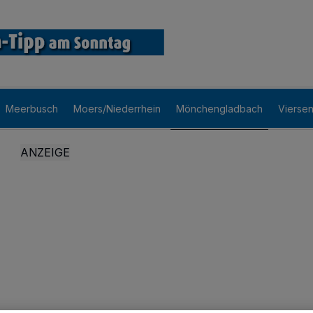
Meerbusch
Moers/Niederrhein
Mönchengladbach
Vierse