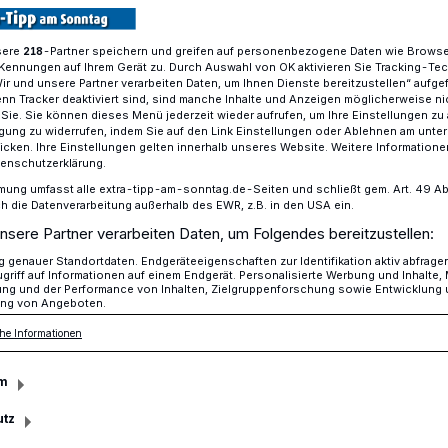
sere
-Partner speichern und greifen auf personenbezogene Daten wie Brows
218
Kennungen auf Ihrem Gerät zu. Durch Auswahl von OK aktivieren Sie Tracking-Te
eikontrollen: Europäische Aktionswoche "Roadpol"
Wir und unsere Partner verarbeiten Daten, um Ihnen Dienste bereitzustellen“ aufge
n Tracker deaktiviert sind, sind manche Inhalte und Anzeigen möglicherweise ni
r Sie. Sie können dieses Menü jederzeit wieder aufrufen, um Ihre Einstellungen zu
ligung zu widerrufen, indem Sie auf den Link Einstellungen oder Ablehnen am unte
icken. Ihre Einstellungen gelten innerhalb unseres Website. Weitere Informationen
 Thema „Operation focus on the road"
tenschutzerklärung.
30 Meter im
mung umfasst alle extra-tipp-am-sonntag.de-Seiten und schließt gem. Art. 49 Abs. 
die Datenverarbeitung außerhalb des EWR, z.B. in den USA ein.
nsere Partner verarbeiten Daten, um Folgendes bereitzustellen:
genauer Standortdaten. Endgeräteeigenschaften zur Identifikation aktiv abfrage
griff auf Informationen auf einem Endgerät. Personalisierte Werbung und Inhalte
ung und der Performance von Inhalten, Zielgruppenforschung sowie Entwicklung
ng von Angeboten.
lizei Mönchengladbach hat sich vom 6. bis
he Informationen
eiten Kontrollwoche „Operation focus on
m
Polizeinetzwerkes Roadpol beteiligt.
utz