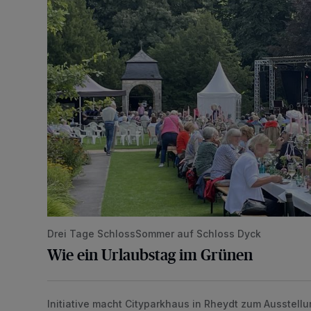
Drei Tage SchlossSommer auf Schloss Dyck
Wie ein Urlaubstag im Grünen
Initiative macht Cityparkhaus in Rheydt zum Ausstel
ParkhausArt: Finissage und neue Ausstellung