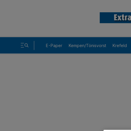
E-Paper
Kempen/Tönisvorst
Krefeld