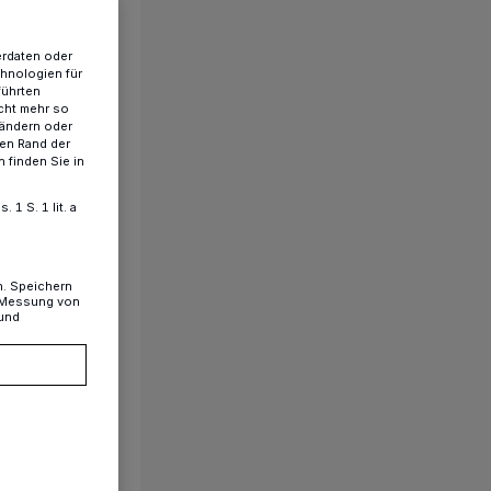
erdaten oder
chnologien für
führten
cht mehr so
 ändern oder
ren Rand der
 finden Sie in
1 S. 1 lit. a
n. Speichern
, Messung von
 und