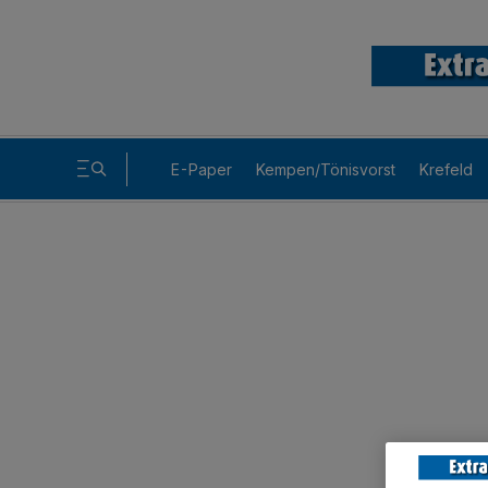
E-Paper
Kempen/Tönisvorst
Krefeld