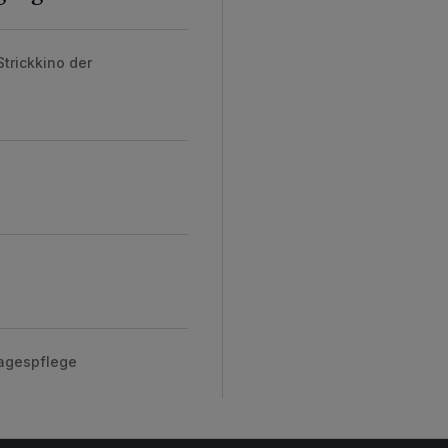
trickkino der
Tagespflege