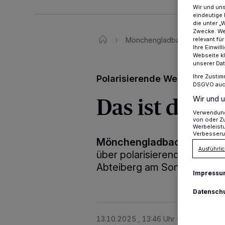
Wir und un
eindeutige 
die unter „
Zwecke. Wen
relevant fü
Mönchengladbach
Kuns
Ihre Einwil
Webseite kl
unserer Da
Ihre Zustim
Polarisierende Werke im Mu
DSGVO auch 
Das ist doch
Wir und u
Verwendung 
von oder Zu
Werbeleist
Verbesseru
Mönchengladbach
·
Das is
Ausführlic
über polarisierende Werke 
Abteiberg am Sonntag, 19. 
Impressu
Datensch
13.10.2025 , 13:46 Uhr
Eine Minute L