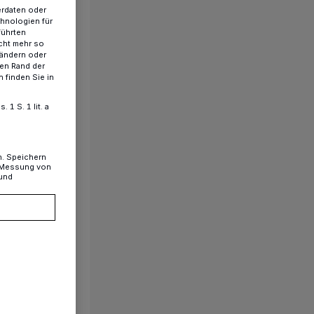
erdaten oder
chnologien für
führten
cht mehr so
 ändern oder
ren Rand der
 finden Sie in
1 S. 1 lit. a
n. Speichern
, Messung von
 und