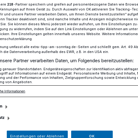
sere
-Partner speichern und greifen auf personenbezogene Daten wie Brows
218
Kennungen auf Ihrem Gerät zu. Durch Auswahl von OK aktivieren Sie Tracking-Te
Wir und unsere Partner verarbeiten Daten, um Ihnen Dienste bereitzustellen“ aufge
n Tracker deaktiviert sind, sind manche Inhalte und Anzeigen möglicherweise ni
r Sie. Sie können dieses Menü jederzeit wieder aufrufen, um Ihre Einstellungen zu
tgespräch im Museum Abteiberg
ligung zu widerrufen, indem Sie auf den Link Einstellungen oder Ablehnen am unte
icken. Ihre Einstellungen gelten innerhalb unseres Website. Weitere Informationen
tenschutzerklärung.
mung umfasst alle extra-tipp-am-sonntag.de-Seiten und schließt gem. Art. 49 Abs. 
seum Abteiberg
die Datenverarbeitung außerhalb des EWR, z.B. in den USA ein.
 keine Kunst
nsere Partner verarbeiten Daten, um Folgendes bereitzustellen:
genauer Standortdaten. Endgeräteeigenschaften zur Identifikation aktiv abfrage
griff auf Informationen auf einem Endgerät. Personalisierte Werbung und Inhalte
ung und der Performance von Inhalten, Zielgruppenforschung sowie Entwicklung
ng von Angeboten.
t doch keine Kunst – ein Kunstgespräch
he Informationen
mit Tamara Herbers bietet das Museum
Oktober, um 11.30 Uhr an.
m
utz
esezeit
Einstellungen oder Ablehnen
OK