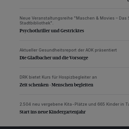
Neue Veranstaltungsreihe "Maschen & Movies – Das S
Psychothriller und Gestricktes
Stadtbibliothek".
Psychothriller und Gestricktes
Aktueller Gesundheitsreport der AOK präsentiert
Die Gladbacher und die Vorsorge
Die Gladbacher und die Vorsorge
DRK bietet Kurs für Hospizbegleiter an
Zeit schenken - Menschen begleiten
Zeit schenken - Menschen begleiten
2.504 neu vergebene Kita-Plätze und 665 Kinder in 
Start ins neue Kindergartenjahr
Start ins neue Kindergartenjahr