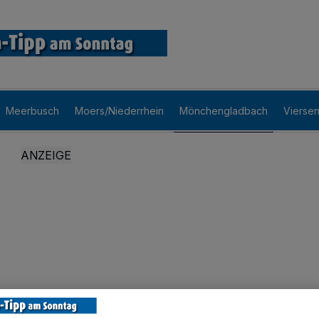
Meerbusch
Moers/Niederrhein
Mönchengladbach
Vierse