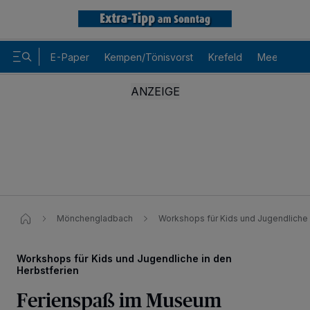
E-Paper
Kempen/Tönisvorst
Krefeld
Meerbusch
Mönchengladbach
Workshops für Kids und Jugendliche 
Workshops für Kids und Jugendliche in den
Herbstferien
Wir und unsere
-Partner speichern und greifen auf
218
Ferienspaß im Museum
personenbezogene Daten wie Browserdaten oder eindeutige