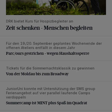
DRK bietet Kurs für Hospizbegleiter an
Zeit schenken - Menschen begleiten
Für den 19./20. September geplantes Wochenende der
Parc/ours gestrichen – wegen Haushaltssperre
offenen Ateliers entfällt in diesem Jahr
Parc/ours gestrichen – wegen Haushaltssperre
Tickets für die Sommernachtsklassik zu gewinnen
Von der Moldau bis zum Broadway
Von der Moldau bis zum Broadway
JuniorUni konnte mit Unterstützung der SMS group
Summercamp ist MINT plus Spaß im Quadrat
Ferienangebot auf vier parallel laufende Camps
verdoppeln
Summercamp ist MINT plus Spaß im Quadrat