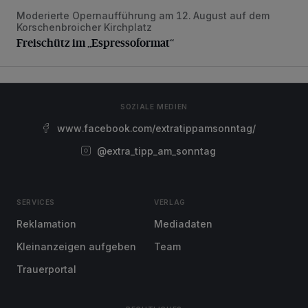
Moderierte Opernaufführung am 12. August auf dem
Freischütz im „Espressoformat“
Korschenbroicher Kirchplatz
Freischütz im „Espressoformat“
SOZIALE MEDIEN
www.facebook.com/extratippamsonntag/
@extra_tipp_am_sonntag
SERVICES
VERLAG
Reklamation
Mediadaten
Kleinanzeigen aufgeben
Team
Trauerportal