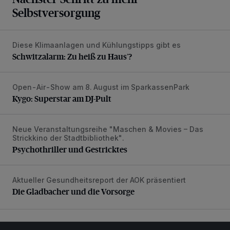
Selbstversorgung
Diese Klimaanlagen und Kühlungstipps gibt es
Schwitzalarm: Zu heiß zu Haus’?
Schwitzalarm: Zu heiß zu Haus’?
Open-Air-Show am 8. August im SparkassenPark
Kygo: Superstar am DJ-Pult
Kygo: Superstar am DJ-Pult
Neue Veranstaltungsreihe "Maschen & Movies – Das
Psychothriller und Gestricktes
Strickkino der Stadtbibliothek".
Psychothriller und Gestricktes
Aktueller Gesundheitsreport der AOK präsentiert
Die Gladbacher und die Vorsorge
Die Gladbacher und die Vorsorge