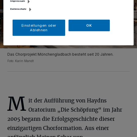
Impressum
Datenschutz
Einstellungen oder
OK
Ablehnen
Das Chorprojekt Mönchengladbach besteht seit 20 Jahren.
Foto: Karin Mandt
M
it der Aufführung von Haydns
Oratorium „Die Schöpfung“ im Jahr
2005 begann die Erfolgsgeschichte dieser
einzigartigen Chorformation. Aus einer