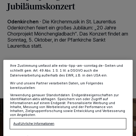
Jubiläumskonzert
Wir und unsere
-Partner speichern und greifen auf
218
personenbezogene Daten wie Browserdaten oder eindeutige
Kennungen auf Ihrem Gerät zu. Durch Auswahl von OK aktivieren Sie
Tracking-Technologien für die unter „Wir und unsere Partner
Odenkirchen
·
Die Kirchenmusik in St. Laurentius
verarbeiten Daten, um Ihnen Dienste bereitzustellen“ aufgeführten
Odenkirchen feiert ein großes Jubiläum: „20 Jahre
Zwecke. Wenn Tracker deaktiviert sind, sind manche Inhalte und
Chorprojekt Mönchengladbach“. Das Konzert findet am
Anzeigen möglicherweise nicht mehr so relevant für Sie. Sie können
dieses Menü jederzeit wieder aufrufen, um Ihre Einstellungen zu
Sonntag, 5. Oktober, in der Pfarrkirche Sankt
ändern oder Ihre Einwilligung zu widerrufen, indem Sie auf den Link
Laurentius statt.
Einstellungen oder Ablehnen am unteren Rand der Webseite klicken.
Ihre Einstellungen gelten innerhalb unseres Website. Weitere
Informationen finden Sie in unserer Datenschutzerklärung.
Ihre Zustimmung umfasst alle extra-tipp-am-sonntag.de-Seiten und
24.09.2025 , 14:11 Uhr
2 Minuten Lesezeit
schließt gem. Art. 49 Abs. 1 S. 1 lit. a DSGVO auch die
Datenverarbeitung außerhalb des EWR, z.B. in den USA ein.
Wir und unsere Partner verarbeiten Daten, um Folgendes
bereitzustellen:
Verwendung genauer Standortdaten. Endgeräteeigenschaften zur
Identifikation aktiv abfragen. Speichern von oder Zugriff auf
Informationen auf einem Endgerät. Personalisierte Werbung und
Inhalte, Messung von Werbeleistung und der Performance von
Inhalten, Zielgruppenforschung sowie Entwicklung und Verbesserung
von Angeboten.
Ausführliche Informationen