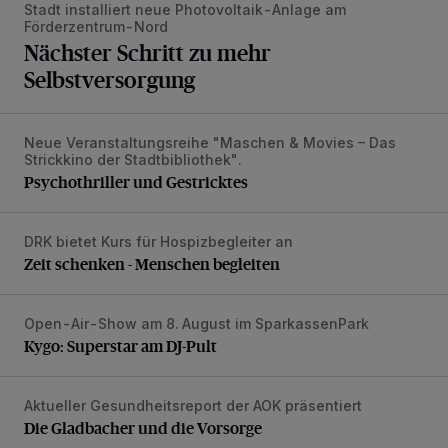
Stadt installiert neue Photovoltaik-Anlage am
Förderzentrum-Nord
Nächster Schritt zu mehr
Selbstversorgung
Neue Veranstaltungsreihe "Maschen & Movies – Das
Psychothriller und Gestricktes
Strickkino der Stadtbibliothek".
Psychothriller und Gestricktes
DRK bietet Kurs für Hospizbegleiter an
Zeit schenken - Menschen begleiten
Zeit schenken - Menschen begleiten
Open-Air-Show am 8. August im SparkassenPark
Kygo: Superstar am DJ-Pult
Kygo: Superstar am DJ-Pult
Aktueller Gesundheitsreport der AOK präsentiert
Die Gladbacher und die Vorsorge
Die Gladbacher und die Vorsorge