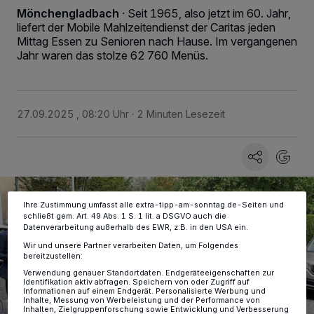
Mönchengladbach
·
Seit 1965, also jetzt im 60. Jahr,
liefert der Mobile Mahlzeitendienst der Caritas jeden
Mittag Essen zu Senioren nach Hause. Im vergangenen
Jahr waren das stolze 62 760 Menüs.
Wir und unsere
-Partner speichern und greifen auf
218
personenbezogene Daten wie Browserdaten oder eindeutige
Kennungen auf Ihrem Gerät zu. Durch Auswahl von OK aktivieren Sie
Tracking-Technologien für die unter „Wir und unsere Partner
verarbeiten Daten, um Ihnen Dienste bereitzustellen“ aufgeführten
27.09.2025 , 08:20 Uhr
2 Minuten Lesezeit
Zwecke. Wenn Tracker deaktiviert sind, sind manche Inhalte und
Anzeigen möglicherweise nicht mehr so relevant für Sie. Sie können
dieses Menü jederzeit wieder aufrufen, um Ihre Einstellungen zu
ändern oder Ihre Einwilligung zu widerrufen, indem Sie auf den Link
Einstellungen oder Ablehnen am unteren Rand der Webseite klicken.
Ihre Einstellungen gelten innerhalb unseres Website. Weitere
Informationen finden Sie in unserer Datenschutzerklärung.
Ihre Zustimmung umfasst alle extra-tipp-am-sonntag.de-Seiten und
schließt gem. Art. 49 Abs. 1 S. 1 lit. a DSGVO auch die
Datenverarbeitung außerhalb des EWR, z.B. in den USA ein.
Wir und unsere Partner verarbeiten Daten, um Folgendes
bereitzustellen:
Verwendung genauer Standortdaten. Endgeräteeigenschaften zur
Identifikation aktiv abfragen. Speichern von oder Zugriff auf
Informationen auf einem Endgerät. Personalisierte Werbung und
Inhalte, Messung von Werbeleistung und der Performance von
Inhalten, Zielgruppenforschung sowie Entwicklung und Verbesserung