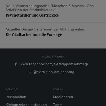
Neue Veranstaltungsreihe "Maschen & Movies – Das
Psychothriller und Gestricktes
Strickkino der Stadtbibliothek".
Psychothriller und Gestricktes
Aktueller Gesundheitsreport der AOK präsentiert
Die Gladbacher und die Vorsorge
Die Gladbacher und die Vorsorge
SOZIALE MEDIEN
www.facebook.com/extratippamsonntag/
@extra_tipp_am_sonntag
SERVICES
VERLAG
Reklamation
Mediadaten
Kleinanzeigen aufgeben
Team