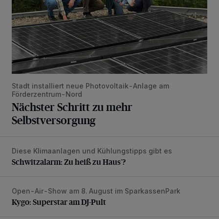
Stadt installiert neue Photovoltaik-Anlage am
Förderzentrum-Nord
Nächster Schritt zu mehr
Selbstversorgung
Diese Klimaanlagen und Kühlungstipps gibt es
Schwitzalarm: Zu heiß zu Haus’?
Schwitzalarm: Zu heiß zu Haus’?
Open-Air-Show am 8. August im SparkassenPark
Kygo: Superstar am DJ-Pult
Kygo: Superstar am DJ-Pult