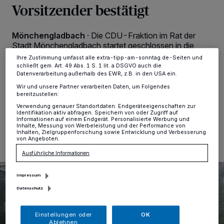
Vorsitzender bestätigt
Anzeigen möglicherweise nicht mehr so relevant für Sie. Sie können
dieses Menü jederzeit wieder aufrufen, um Ihre Einstellungen zu
ändern oder Ihre Einwilligung zu widerrufen, indem Sie auf den Link
Einstellungen oder Ablehnen am unteren Rand der Webseite klicken.
Mönchengladbach
·
Die CDU-Fraktion im Rat der
Ihre Einstellungen gelten innerhalb unseres Website. Weitere
Stadt Mönchengladbach startet geschlossen in die
Informationen finden Sie in unserer Datenschutzerklärung.
neue Wahlperiode. Fred Hendricks wurde als
Ihre Zustimmung umfasst alle extra-tipp-am-sonntag.de-Seiten und
Vorsitzender bestätigt. Gleichzeitig wurde ein neuer
schließt gem. Art. 49 Abs. 1 S. 1 lit. a DSGVO auch die
Datenverarbeitung außerhalb des EWR, z.B. in den USA ein.
Vorstand gewählt.
Wir und unsere Partner verarbeiten Daten, um Folgendes
bereitzustellen:
Verwendung genauer Standortdaten. Endgeräteeigenschaften zur
Identifikation aktiv abfragen. Speichern von oder Zugriff auf
08.10.2025 , 08:39 Uhr
Eine Minute Lesezeit
Informationen auf einem Endgerät. Personalisierte Werbung und
Inhalte, Messung von Werbeleistung und der Performance von
Inhalten, Zielgruppenforschung sowie Entwicklung und Verbesserung
von Angeboten.
Ausführliche Informationen
Impressum
Datenschutz
Einstellungen oder
OK
Ablehnen