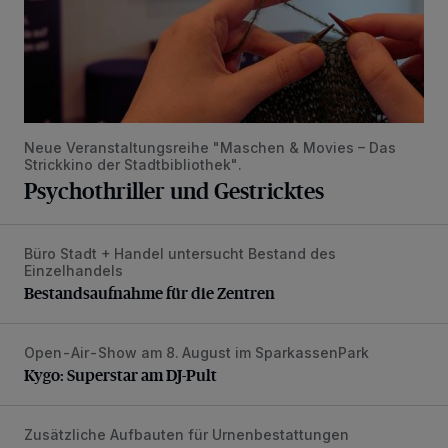
Neue Veranstaltungsreihe "Maschen & Movies – Das
Strickkino der Stadtbibliothek".
Psychothriller und Gestricktes
Büro Stadt + Handel untersucht Bestand des
Bestandsaufnahme für die Zentren
Einzelhandels
Bestandsaufnahme für die Zentren
Open-Air-Show am 8. August im SparkassenPark
Kygo: Superstar am DJ-Pult
Kygo: Superstar am DJ-Pult
Zusätzliche Aufbauten für Urnenbestattungen
Neue Kreuz-Stelenwände