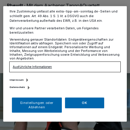
Informationen finden Sie in unserer Datenschutzerklärung.
Rheydt
·
Mit dem Aachener TangoAQuartett
verabschiedet sich der Rheydter Musiksommer am 21.
Ihre Zustimmung umfasst alle extra-tipp-am-sonntag.de-Seiten und
August in der Rheydter Hauptkirche. Tangotanz in der
schließt gem. Art. 49 Abs. 1 S. 1 lit. a DSGVO auch die
Datenverarbeitung außerhalb des EWR, z.B. in den USA ein.
Kirche ist dann ausdrücklich erlaubt.
Wir und unsere Partner verarbeiten Daten, um Folgendes
bereitzustellen:
Verwendung genauer Standortdaten. Endgeräteeigenschaften zur
Identifikation aktiv abfragen. Speichern von oder Zugriff auf
11.08.2025 , 10:00 Uhr
Eine Minute Lesezeit
Informationen auf einem Endgerät. Personalisierte Werbung und
Inhalte, Messung von Werbeleistung und der Performance von
Inhalten, Zielgruppenforschung sowie Entwicklung und Verbesserung
von Angeboten.
Ausführliche Informationen
Impressum
Datenschutz
Einstellungen oder
OK
Ablehnen