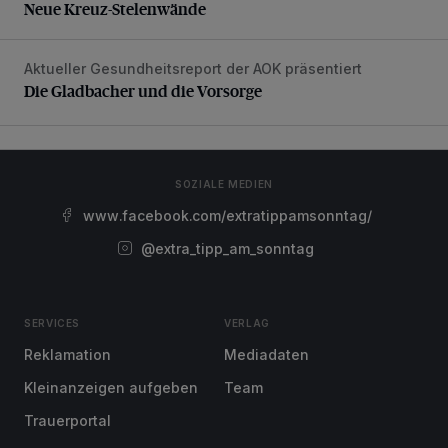
Neue Kreuz-Stelenwände
Aktueller Gesundheitsreport der AOK präsentiert
Die Gladbacher und die Vorsorge
Die Gladbacher und die Vorsorge
SOZIALE MEDIEN
www.facebook.com/extratippamsonntag/
@extra_tipp_am_sonntag
SERVICES
VERLAG
Reklamation
Mediadaten
Kleinanzeigen aufgeben
Team
Trauerportal