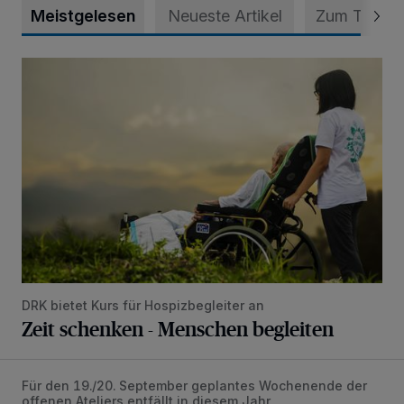
Meistgelesen
Neueste Artikel
Zum Thema
Zeit schenken - Menschen begleiten
DRK bietet Kurs für Hospizbegleiter an
Zeit schenken - Menschen begleiten
Für den 19./20. September geplantes Wochenende der
Parc/ours gestrichen – wegen Haushaltssperre
offenen Ateliers entfällt in diesem Jahr