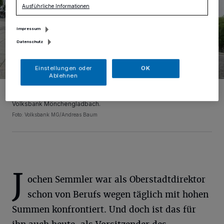
Ausführliche Informationen
Impressum
Datenschutz
Einstellungen oder
OK
Ablehnen
Jochen Semmler, Vorsitzender des Bauverein Ev. Hauptkirche
Rheydt e.V., hier mit Sven Frauenkron, Generalbevollmächtigter der
Volksbank Mönchengladbach.
Foto: Volksbank MG/Andreas Baum
J
ochen Semmler war als Oberstadtdirektor
schon von Berufs wegen täglich mit hohen
Summen konfrontiert. Und doch ist das für