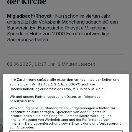
der Kirche
M’gladbach/Rheydt
·
Nun schon im vierten Jahr
Wir und unsere
-Partner speichern und greifen auf
218
unterstützt die Volksbank Mönchengladbach eG den
personenbezogene Daten wie Browserdaten oder eindeutige
Bauverein Ev. Hauptkirche Rheydt e.V. mit einer
Kennungen auf Ihrem Gerät zu. Durch Auswahl von OK aktivieren Sie
Spende in Höhe von 2 000 Euro für notwendige
Tracking-Technologien für die unter „Wir und unsere Partner
Sanierungsarbeiten.
verarbeiten Daten, um Ihnen Dienste bereitzustellen“ aufgeführten
Zwecke. Wenn Tracker deaktiviert sind, sind manche Inhalte und
Anzeigen möglicherweise nicht mehr so relevant für Sie. Sie können
dieses Menü jederzeit wieder aufrufen, um Ihre Einstellungen zu
ändern oder Ihre Einwilligung zu widerrufen, indem Sie auf den Link
Einstellungen oder Ablehnen am unteren Rand der Webseite klicken.
02.06.2025 , 12:27 Uhr
2 Minuten Lesezeit
Ihre Einstellungen gelten innerhalb unseres Website. Weitere
Informationen finden Sie in unserer Datenschutzerklärung.
Ihre Zustimmung umfasst alle extra-tipp-am-sonntag.de-Seiten und
schließt gem. Art. 49 Abs. 1 S. 1 lit. a DSGVO auch die
Datenverarbeitung außerhalb des EWR, z.B. in den USA ein.
Wir und unsere Partner verarbeiten Daten, um Folgendes
bereitzustellen:
Verwendung genauer Standortdaten. Endgeräteeigenschaften zur
Identifikation aktiv abfragen. Speichern von oder Zugriff auf
Informationen auf einem Endgerät. Personalisierte Werbung und
Inhalte, Messung von Werbeleistung und der Performance von
Inhalten, Zielgruppenforschung sowie Entwicklung und Verbesserung
von Angeboten.