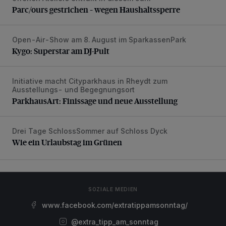
Parc/ours gestrichen – wegen Haushaltssperre
Open-Air-Show am 8. August im SparkassenPark
Kygo: Superstar am DJ-Pult
Kygo: Superstar am DJ-Pult
Initiative macht Cityparkhaus in Rheydt zum
ParkhausArt: Finissage und neue Ausstellung
Ausstellungs- und Begegnungsort
ParkhausArt: Finissage und neue Ausstellung
Drei Tage SchlossSommer auf Schloss Dyck
Wie ein Urlaubstag im Grünen
Wie ein Urlaubstag im Grünen
SOZIALE MEDIEN
www.facebook.com/extratippamsonntag/
@extra_tipp_am_sonntag