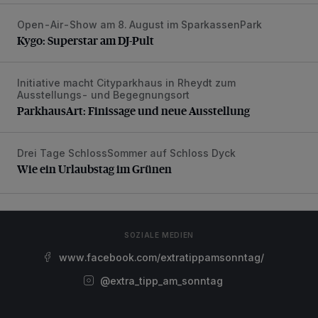
Open-Air-Show am 8. August im SparkassenPark
Kygo: Superstar am DJ-Pult
Kygo: Superstar am DJ-Pult
Initiative macht Cityparkhaus in Rheydt zum
ParkhausArt: Finissage und neue Ausstellung
Ausstellungs- und Begegnungsort
ParkhausArt: Finissage und neue Ausstellung
Drei Tage SchlossSommer auf Schloss Dyck
Wie ein Urlaubstag im Grünen
Wie ein Urlaubstag im Grünen
SOZIALE MEDIEN
www.facebook.com/extratippamsonntag/
@extra_tipp_am_sonntag