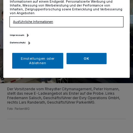
Informationen auf einem Endgerät. Personalisierte Werbung und
Inhalte, Messung von Werbeleistung und der Performance von
Inhalten, Zielgruppenforschung sowie Entwicklung und Verbesserung
von Angeboten.
Ausführliche Informationen
Impressum
Datenschutz
Einstellungen oder
OK
Ablehnen
Der Vorsitzende vom Rheydter Citymanagement, Peter Homann,
stellt das neue E-Ladeangebot als Erster auf die Probe. Links
Friedemann Salisch, Geschäftsführer der Evry Operations GmbH,
rechts Lars Randerath, Geschäftsführer ParkenMG.
Foto: ParkenMG