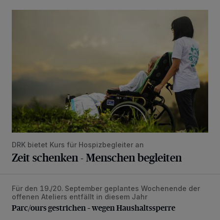
Zeit schenken - Menschen begleiten
DRK bietet Kurs für Hospizbegleiter an
Zeit schenken - Menschen begleiten
Für den 19./20. September geplantes Wochenende der
Parc/ours gestrichen – wegen Haushaltssperre
offenen Ateliers entfällt in diesem Jahr
Parc/ours gestrichen – wegen Haushaltssperre