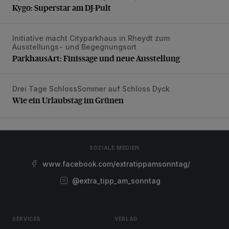
Kygo: Superstar am DJ-Pult
Initiative macht Cityparkhaus in Rheydt zum
ParkhausArt: Finissage und neue Ausstellung
Ausstellungs- und Begegnungsort
ParkhausArt: Finissage und neue Ausstellung
Drei Tage SchlossSommer auf Schloss Dyck
Wie ein Urlaubstag im Grünen
Wie ein Urlaubstag im Grünen
SOZIALE MEDIEN
www.facebook.com/extratippamsonntag/
@extra_tipp_am_sonntag
SERVICES
VERLAG