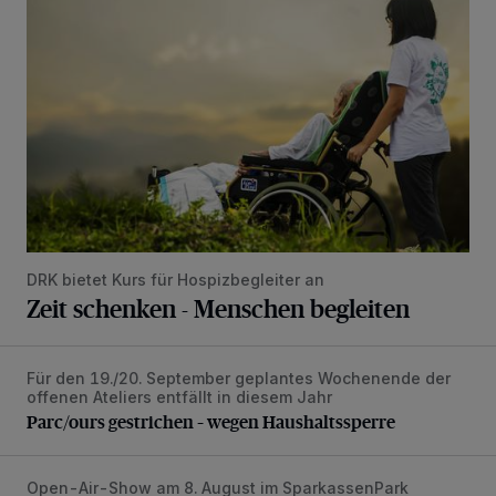
DRK bietet Kurs für Hospizbegleiter an
Zeit schenken - Menschen begleiten
Für den 19./20. September geplantes Wochenende der
Parc/ours gestrichen – wegen Haushaltssperre
offenen Ateliers entfällt in diesem Jahr
Parc/ours gestrichen – wegen Haushaltssperre
Open-Air-Show am 8. August im SparkassenPark
Kygo: Superstar am DJ-Pult