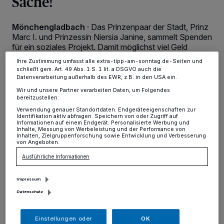
Sache!
Zwecke. Wenn Tracker deaktiviert sind, sind manche Inhalte und
Anzeigen möglicherweise nicht mehr so relevant für Sie. Sie können
dieses Menü jederzeit wieder aufrufen, um Ihre Einstellungen zu
ändern oder Ihre Einwilligung zu widerrufen, indem Sie auf den Link
Mönchengladbach
·
Das Prinzenpaar der Stadt, Prinz
Einstellungen oder Ablehnen am unteren Rand der Webseite klicken.
Marc I. und Prinzessin Niersia Janine, sammelt Spenden
Ihre Einstellungen gelten innerhalb unseres Website. Weitere
für ein soziales Projekt. Damit möglichst viel Geld
Informationen finden Sie in unserer Datenschutzerklärung.
zusammenkommt, gibt es am Freitag, 9. Januar, ein
Ihre Zustimmung umfasst alle extra-tipp-am-sonntag.de-Seiten und
Benefizkonzert im Westend.
schließt gem. Art. 49 Abs. 1 S. 1 lit. a DSGVO auch die
Datenverarbeitung außerhalb des EWR, z.B. in den USA ein.
Wir und unsere Partner verarbeiten Daten, um Folgendes
bereitzustellen:
09.12.2025 , 10:40 Uhr
Eine Minute Lesezeit
Verwendung genauer Standortdaten. Endgeräteeigenschaften zur
Identifikation aktiv abfragen. Speichern von oder Zugriff auf
Informationen auf einem Endgerät. Personalisierte Werbung und
Inhalte, Messung von Werbeleistung und der Performance von
Inhalten, Zielgruppenforschung sowie Entwicklung und Verbesserung
von Angeboten.
Ausführliche Informationen
Impressum
Datenschutz
Einstellungen oder
OK