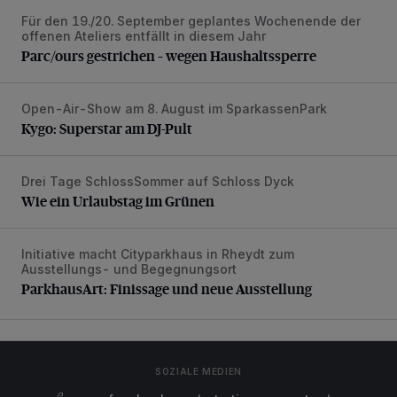
Für den 19./20. September geplantes Wochenende der
Parc/ours gestrichen – wegen Haushaltssperre
offenen Ateliers entfällt in diesem Jahr
Parc/ours gestrichen – wegen Haushaltssperre
Open-Air-Show am 8. August im SparkassenPark
Kygo: Superstar am DJ-Pult
Kygo: Superstar am DJ-Pult
Drei Tage SchlossSommer auf Schloss Dyck
Wie ein Urlaubstag im Grünen
Wie ein Urlaubstag im Grünen
Initiative macht Cityparkhaus in Rheydt zum
ParkhausArt: Finissage und neue Ausstellung
Ausstellungs- und Begegnungsort
ParkhausArt: Finissage und neue Ausstellung
SOZIALE MEDIEN