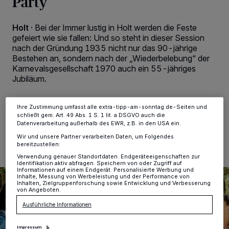
Party
Wir und unsere
-Partner speichern und greifen auf
218
personenbezogene Daten wie Browserdaten oder eindeutige
Kennungen auf Ihrem Gerät zu. Durch Auswahl von OK aktivieren Sie
Holt
·
Bei der Immer lustig in Holt werden die Feste
Tracking-Technologien für die unter „Wir und unsere Partner
gefeiert wie sie fallen: Und so steht in dieser Session
verarbeiten Daten, um Ihnen Dienste bereitzustellen“ aufgeführten
Zwecke. Wenn Tracker deaktiviert sind, sind manche Inhalte und
nach der Gründung 1935 nicht nur das 90-jährige
Anzeigen möglicherweise nicht mehr so relevant für Sie. Sie können
Bestehen an, sondern nach der „Wiederbelebung“ der
dieses Menü jederzeit wieder aufrufen, um Ihre Einstellungen zu
Karnevalsgesellschaft 1970 auch ein 55-jähriges
ändern oder Ihre Einwilligung zu widerrufen, indem Sie auf den Link
Jubiläum.
Einstellungen oder Ablehnen am unteren Rand der Webseite klicken.
Ihre Einstellungen gelten innerhalb unseres Website. Weitere
Informationen finden Sie in unserer Datenschutzerklärung.
Ihre Zustimmung umfasst alle extra-tipp-am-sonntag.de-Seiten und
schließt gem. Art. 49 Abs. 1 S. 1 lit. a DSGVO auch die
07.02.2025 , 11:50 Uhr
2 Minuten Lesezeit
Datenverarbeitung außerhalb des EWR, z.B. in den USA ein.
Wir und unsere Partner verarbeiten Daten, um Folgendes
bereitzustellen:
Verwendung genauer Standortdaten. Endgeräteeigenschaften zur
Identifikation aktiv abfragen. Speichern von oder Zugriff auf
Informationen auf einem Endgerät. Personalisierte Werbung und
Inhalte, Messung von Werbeleistung und der Performance von
Inhalten, Zielgruppenforschung sowie Entwicklung und Verbesserung
von Angeboten.
Ausführliche Informationen
Impressum