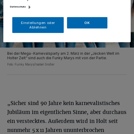
Datenschutz
Einstellungen oder
OK
Ablehnen
Bei der Mega-Karnevalsparty am 2. März in der „Jecken Welt im
Holter Zelt“ sind auch die Funky Marys mit von der Partie.
Foto: Funky Marys/Isabel Großer
„Sicher sind 90 Jahre kein karnevalistisches
Jubiläum im eigentlichen Sinne, aber durchaus
ein verstecktes. Außerdem wird in Holt seit
nunmehr 5 x 11 Jahren ununterbrochen