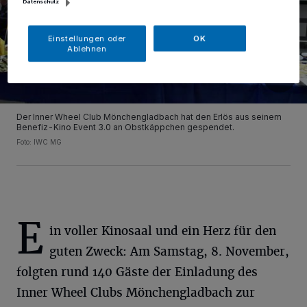
Datenschutz
Einstellungen oder
OK
Ablehnen
Der Inner Wheel Club Mönchengladbach hat den Erlös aus seinem
Benefiz-Kino Event 3.0 an Obstkäppchen gespendet.
Foto: IWC MG
E
in voller Kinosaal und ein Herz für den
guten Zweck: Am Samstag, 8. November,
folgten rund 140 Gäste der Einladung des
Inner Wheel Clubs Mönchengladbach zur