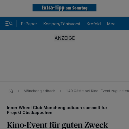
E-Paper
Kempen/Tönisvorst
Krefeld
Meerbusch
Mönchengladbach
140 Gäste bei Kino-Event zugunsten
Inner Wheel Club Mönchengladbach sammelt für
Projekt Obstkäppchen
Kino-Event für guten Zweck
Wir und unsere
-Partner speichern und greifen auf
218