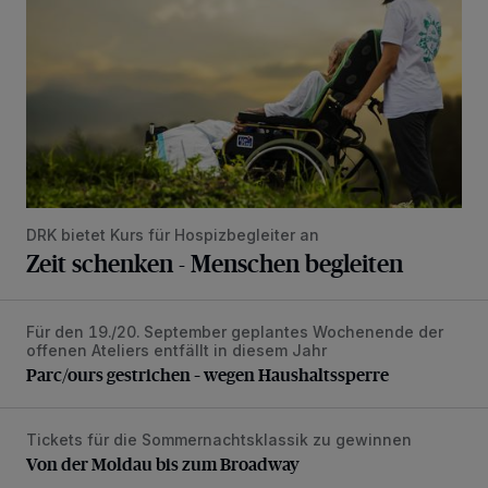
DRK bietet Kurs für Hospizbegleiter an
Zeit schenken - Menschen begleiten
Für den 19./20. September geplantes Wochenende der
Parc/ours gestrichen – wegen Haushaltssperre
offenen Ateliers entfällt in diesem Jahr
Parc/ours gestrichen – wegen Haushaltssperre
Tickets für die Sommernachtsklassik zu gewinnen
Von der Moldau bis zum Broadway
Von der Moldau bis zum Broadway