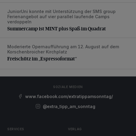
JuniorUni konnte mit Unterstützung der SMS group
Summercamp ist MINT plus Spaß im Quadrat
Ferienangebot auf vier parallel laufende Camps
verdoppeln
Summercamp ist MINT plus Spaß im Quadrat
Moderierte Opernaufführung am 12. August auf dem
Freischütz im „Espressoformat“
Korschenbroicher Kirchplatz
Freischütz im „Espressoformat“
SOZIALE MEDIEN
www.facebook.com/extratippamsonntag/
@extra_tipp_am_sonntag
SERVICES
VERLAG