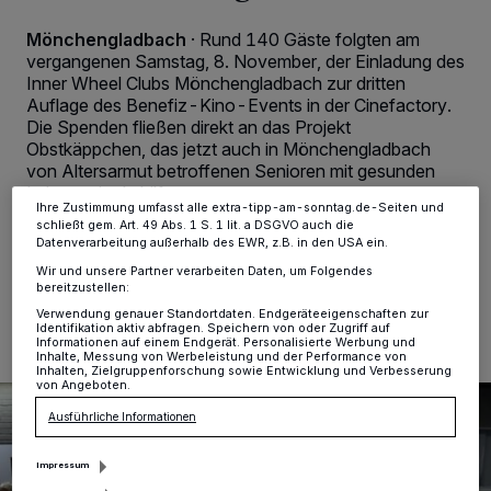
personenbezogene Daten wie Browserdaten oder eindeutige
Kennungen auf Ihrem Gerät zu. Durch Auswahl von OK aktivieren Sie
Mönchengladbach
·
Rund 140 Gäste folgten am
Tracking-Technologien für die unter „Wir und unsere Partner
verarbeiten Daten, um Ihnen Dienste bereitzustellen“ aufgeführten
vergangenen Samstag, 8. November, der Einladung des
Zwecke. Wenn Tracker deaktiviert sind, sind manche Inhalte und
Inner Wheel Clubs Mönchengladbach zur dritten
Anzeigen möglicherweise nicht mehr so relevant für Sie. Sie können
Auflage des Benefiz-Kino-Events in der Cinefactory.
dieses Menü jederzeit wieder aufrufen, um Ihre Einstellungen zu
Die Spenden fließen direkt an das Projekt
ändern oder Ihre Einwilligung zu widerrufen, indem Sie auf den Link
Einstellungen oder Ablehnen am unteren Rand der Webseite klicken.
Obstkäppchen, das jetzt auch in Mönchengladbach
Ihre Einstellungen gelten innerhalb unseres Website. Weitere
von Altersarmut betroffenen Senioren mit gesunden
Informationen finden Sie in unserer Datenschutzerklärung.
Lebensmitteln hilft.
Ihre Zustimmung umfasst alle extra-tipp-am-sonntag.de-Seiten und
schließt gem. Art. 49 Abs. 1 S. 1 lit. a DSGVO auch die
Datenverarbeitung außerhalb des EWR, z.B. in den USA ein.
Wir und unsere Partner verarbeiten Daten, um Folgendes
10.11.2025 , 14:11 Uhr
Eine Minute Lesezeit
bereitzustellen:
Verwendung genauer Standortdaten. Endgeräteeigenschaften zur
Identifikation aktiv abfragen. Speichern von oder Zugriff auf
Informationen auf einem Endgerät. Personalisierte Werbung und
Inhalte, Messung von Werbeleistung und der Performance von
Inhalten, Zielgruppenforschung sowie Entwicklung und Verbesserung
von Angeboten.
Ausführliche Informationen
Impressum