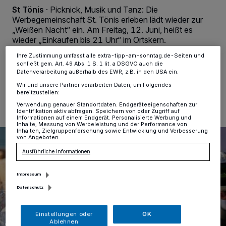
Anzeigen möglicherweise nicht mehr so relevant für Sie. Sie können
St Tönis
·
Picknick, Musik und Tanz: Die
dieses Menü jederzeit wieder aufrufen, um Ihre Einstellungen zu
Werbegemeinschaft St. Tönis erleben lädt wieder zur
ändern oder Ihre Einwilligung zu widerrufen, indem Sie auf den Link
Einstellungen oder Ablehnen am unteren Rand der Webseite klicken.
„Weißen Nacht“ ein. Am Freitag, 12. Juni, heißt es
Ihre Einstellungen gelten innerhalb unseres Website. Weitere
wieder „Einkaufen bis 21 Uhr“ im Ortskern.
Informationen finden Sie in unserer Datenschutzerklärung.
Ihre Zustimmung umfasst alle extra-tipp-am-sonntag.de-Seiten und
schließt gem. Art. 49 Abs. 1 S. 1 lit. a DSGVO auch die
Datenverarbeitung außerhalb des EWR, z.B. in den USA ein.
03.06.2026 , 15:06 Uhr
Eine Minute Lesezeit
Wir und unsere Partner verarbeiten Daten, um Folgendes
bereitzustellen:
Verwendung genauer Standortdaten. Endgeräteeigenschaften zur
Identifikation aktiv abfragen. Speichern von oder Zugriff auf
Informationen auf einem Endgerät. Personalisierte Werbung und
Inhalte, Messung von Werbeleistung und der Performance von
Inhalten, Zielgruppenforschung sowie Entwicklung und Verbesserung
von Angeboten.
Ausführliche Informationen
Impressum
Datenschutz
Einstellungen oder
OK
Ablehnen