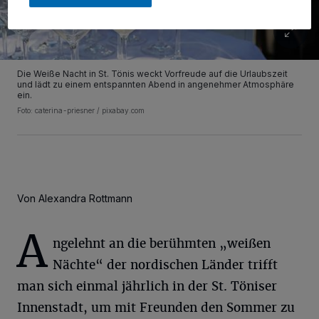
Die Weiße Nacht in St. Tönis weckt Vorfreude auf die Urlaubszeit
und lädt zu einem entspannten Abend in angenehmer Atmosphäre
ein.
Foto: caterina-priesner / pixabay.com
Von Alexandra Rottmann
A
ngelehnt an die berühmten „weißen
Nächte“ der nordischen Länder trifft
man sich einmal jährlich in der St. Töniser
Innenstadt, um mit Freunden den Sommer zu