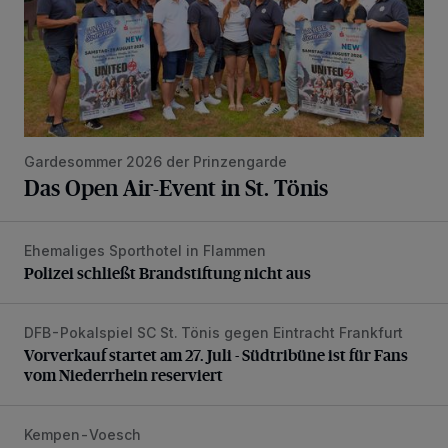
Gardesommer 2026 der Prinzengarde
Das Open Air-Event in St. Tönis
Ehemaliges Sporthotel in Flammen
Polizei schließt Brandstiftung nicht aus
Polizei schließt Brandstiftung nicht aus
DFB-Pokalspiel SC St. Tönis gegen Eintracht Frankfurt
Vorverkauf startet am 27. Juli - Südtribüne ist für Fans vom
Vorverkauf startet am 27. Juli - Südtribüne ist für Fans
vom Niederrhein reserviert
Kempen-Voesch
Auffahrunfall mit schwer verletzter Person