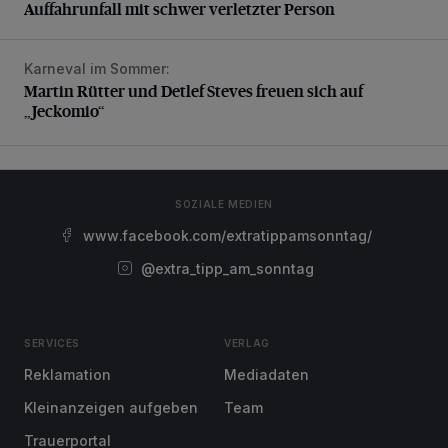
Auffahrunfall mit schwer verletzter Person
Karneval im Sommer:
Martin Rütter und Detlef Steves freuen sich auf „Jeckomio
Martin Rütter und Detlef Steves freuen sich auf
„Jeckomio“
SOZIALE MEDIEN
www.facebook.com/extratippamsonntag/
@extra_tipp_am_sonntag
SERVICES
VERLAG
Reklamation
Mediadaten
Kleinanzeigen aufgeben
Team
Trauerportal