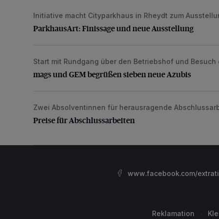
Initiative macht Cityparkhaus in Rheydt zum Ausstel
ParkhausArt: Finissage und neue Ausstellung
ParkhausArt: Finissage und neue Ausstellung
Start mit Rundgang über den Betriebshof und Besuch
mags und GEM begrüßen sieben neue Azubis
mags und GEM begrüßen sieben neue Azubis
Zwei Absolventinnen für herausragende Abschlussar
Preise für Abschlussarbeiten
Preise für Abschlussarbeiten
www.facebook.com/extrat
Reklamation
Kl