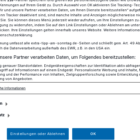
Kennungen auf Ihrem Gerät zu. Durch Auswahl von OK aktivieren Sie Tracking-Te
Wir und unsere Partner verarbeiten Daten, um Ihnen Dienste bereitzustellen“ aufge
n Tracker deaktiviert sind, sind manche Inhalte und Anzeigen möglicherweise ni
r Sie. Sie können dieses Menü jederzeit wieder aufrufen, um Ihre Einstellungen zu
singen am 12. Juni im TiG
ligung zu widerrufen, indem Sie auf den Link Einstellungen oder Ablehnen am unte
icken. Ihre Einstellungen gelten innerhalb unseres Website. Weitere Informationen
tenschutzerklärung.
mung umfasst alle extra-tipp-am-sonntag.de-Seiten und schließt gem. Art. 49 Abs. 
TiG
die Datenverarbeitung außerhalb des EWR, z.B. in den USA ein.
nsere Partner verarbeiten Daten, um Folgendes bereitzustellen:
der und gute Laune
genauer Standortdaten. Endgeräteeigenschaften zur Identifikation aktiv abfrage
griff auf Informationen auf einem Endgerät. Personalisierte Werbung und Inhalte
ung und der Performance von Inhalten, Zielgruppenforschung sowie Entwicklung
ng von Angeboten.
ngladbach stimmt wieder ein: Am
he Informationen
Rudelsingen im TiG – Theater im
 Runde.
m
utz
Einstellungen oder Ablehnen
OK
Lesezeit