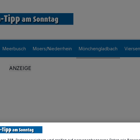
Meerbusch
Moers/Niederrhein
Mönchengladbach
Vierse
sere
-Partner speichern und greifen auf personenbezogene Daten wie Brows
218