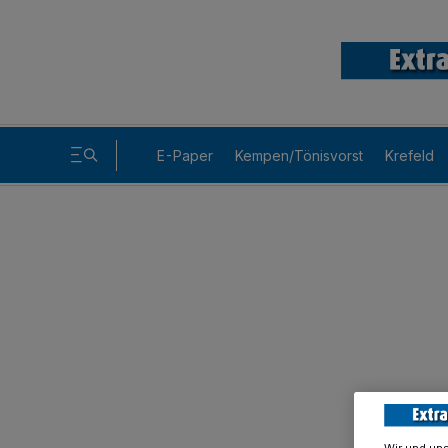
E-Paper
Kempen/Tönisvorst
Krefeld
Wir und un