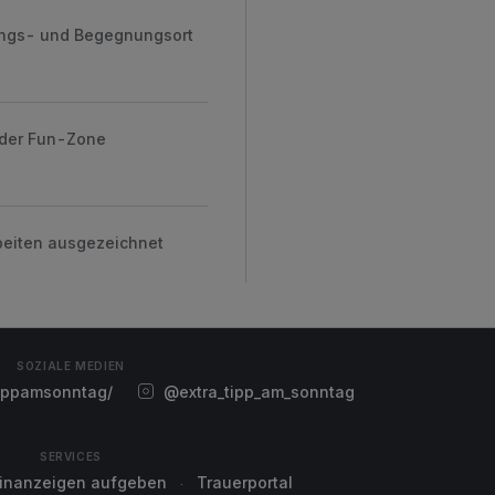
lungs- und Begegnungsort
 der Fun-Zone
beiten ausgezeichnet
SOZIALE MEDIEN
ippamsonntag/
@extra_tipp_am_sonntag
SERVICES
einanzeigen aufgeben
Trauerportal