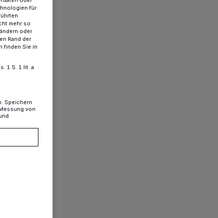
chnologien für
führten
cht mehr so
 ändern oder
ren Rand der
 finden Sie in
1 S. 1 lit. a
n. Speichern
, Messung von
 und