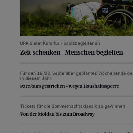
DRK bietet Kurs für Hospizbegleiter an
Zeit schenken - Menschen begleiten
Für den 19./20. September geplantes Wochenende der o
Parc/ours gestrichen – wegen Haushaltssperre
in diesem Jahr
Parc/ours gestrichen – wegen Haushaltssperre
Tickets für die Sommernachtsklassik zu gewinnen
Von der Moldau bis zum Broadway
Von der Moldau bis zum Broadway