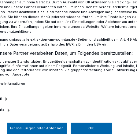
Kennungen auf Ihrem Gerät zu. Durch Auswahl von OK aktivieren Sie Tracking-Te
Wir und unsere Partner verarbeiten Daten, um Ihnen Dienste bereitzustellen“ aufge
n Tracker deaktiviert sind, sind manche Inhalte und Anzeigen möglicherweise ni
r Sie. Sie können dieses Menü jederzeit wieder aufrufen, um Ihre Einstellungen zu
ligung zu widerrufen, indem Sie auf den Link Einstellungen oder Ablehnen am unte
erte Abfuhrtermine wegen Fronleichnam
icken. Ihre Einstellungen gelten innerhalb unseres Website. Weitere Informationen
tenschutzerklärung.
mung umfasst alle extra-tipp-am-sonntag.de-Seiten und schließt gem. Art. 49 Abs. 
die Datenverarbeitung außerhalb des EWR, z.B. in den USA ein.
ertstoffhöfe am Feiertag geschlossen
nsere Partner verarbeiten Daten, um Folgendes bereitzustellen:
ne nach
genauer Standortdaten. Endgeräteeigenschaften zur Identifikation aktiv abfrage
griff auf Informationen auf einem Endgerät. Personalisierte Werbung und Inhalte
ung und der Performance von Inhalten, Zielgruppenforschung sowie Entwicklung
ng von Angeboten.
am
he Informationen
m
M macht auf einen geänderten Rhythmus
utz
merksam. Durch Fronleichnam werden die
äter geleert.
Einstellungen oder Ablehnen
OK