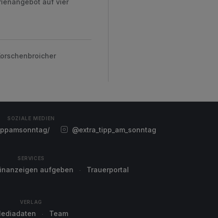
rienangebot auf vier
Korschenbroicher
SOZIALE MEDIEN
ippamsonntag/
@extra_tipp_am_sonntag
SERVICES
einanzeigen aufgeben
Trauerportal
VERLAG
ediadaten
Team