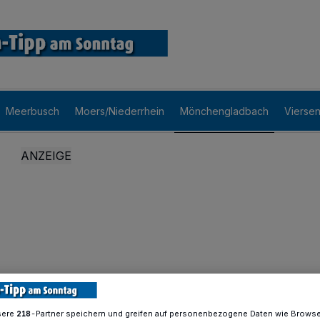
Meerbusch
Moers/Niederrhein
Mönchengladbach
Vierse
sere
-Partner speichern und greifen auf personenbezogene Daten wie Brows
218