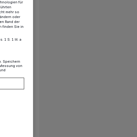
chnologien für
führten
cht mehr so
 ändern oder
ren Rand der
 finden Sie in
1 S. 1 lit. a
n. Speichern
, Messung von
 und