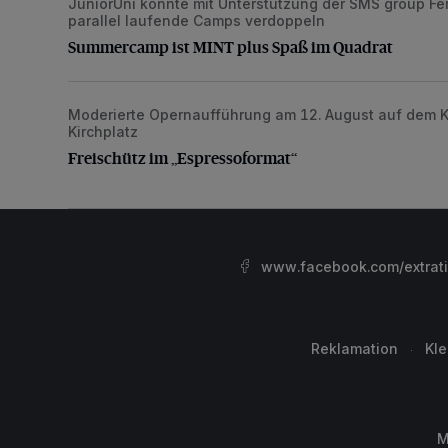
JuniorUni konnte mit Unterstützung der SMS group Fe
Summercamp ist MINT plus Spaß im Quadrat
parallel laufende Camps verdoppeln
Summercamp ist MINT plus Spaß im Quadrat
Moderierte Opernaufführung am 12. August auf dem 
Freischütz im „Espressoformat“
Kirchplatz
Freischütz im „Espressoformat“
www.facebook.com/extrat
Reklamation
Kl
M