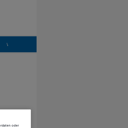
n
Willich
erdaten oder