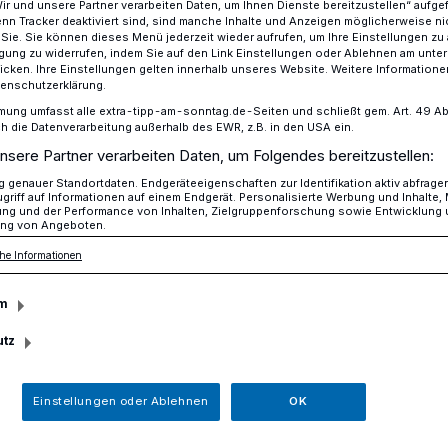
Wir und unsere Partner verarbeiten Daten, um Ihnen Dienste bereitzustellen“ aufge
n Tracker deaktiviert sind, sind manche Inhalte und Anzeigen möglicherweise ni
r Sie. Sie können dieses Menü jederzeit wieder aufrufen, um Ihre Einstellungen zu
ligung zu widerrufen, indem Sie auf den Link Einstellungen oder Ablehnen am unte
icken. Ihre Einstellungen gelten innerhalb unseres Website. Weitere Informationen
bibliothek bleibt ganztägig geschlossen
tenschutzerklärung.
mung umfasst alle extra-tipp-am-sonntag.de-Seiten und schließt gem. Art. 49 Abs. 
die Datenverarbeitung außerhalb des EWR, z.B. in den USA ein.
nsere Partner verarbeiten Daten, um Folgendes bereitzustellen:
genauer Standortdaten. Endgeräteeigenschaften zur Identifikation aktiv abfrage
ek bleibt ganztägig
griff auf Informationen auf einem Endgerät. Personalisierte Werbung und Inhalte
ung und der Performance von Inhalten, Zielgruppenforschung sowie Entwicklung
ng von Angeboten.
he Informationen
m
thek Rheinberg bleibt am Freitag, 20.
utz
n.
Einstellungen oder Ablehnen
OK