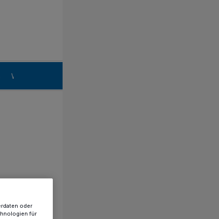
n
Willich
erdaten oder
chnologien für