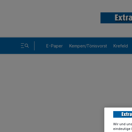
E-Paper
Kempen/Tönisvorst
Krefeld
Wir und un
eindeutige 