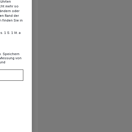
führten
cht mehr so
 ändern oder
ren Rand der
 finden Sie in
1 S. 1 lit. a
n. Speichern
, Messung von
 und