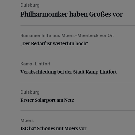
Duisburg
Philharmoniker haben Großes vor
Rumänienhilfe aus Moers-Meerbeck vor Ort
„Der Bedarf ist weiterhin hoch“
„Der Bedarf ist weiterhin hoch“
Kamp-Lintfort
Verabschiedung bei der Stadt Kamp-Lintfort
Verabschiedung bei der Stadt Kamp-Lintfort
Duisburg
Erster Solarport am Netz
Erster Solarport am Netz
Moers
ISG hat Schönes mit Moers vor
ISG hat Schönes mit Moers vor