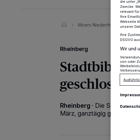
die unter „
Zwecke. Wen
relevant fü
Ihre Einwil
Webseite kl
Moers Niederrhein
Stadt
unserer Da
Ihre Zustim
DSGVO auch 
Wir und u
Rheinberg
Verwendung 
Stadtbiblioth
von oder Zu
Werbeleist
Verbesseru
geschlossen
Ausführlic
Impressu
Rheinberg
·
Die Stadtbiblio
Datensch
März, ganztägig geschlosse