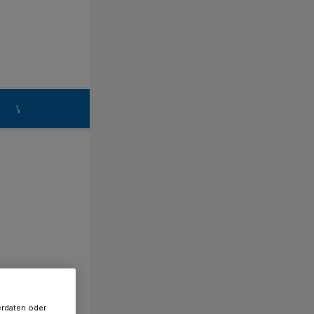
n
Willich
erdaten oder