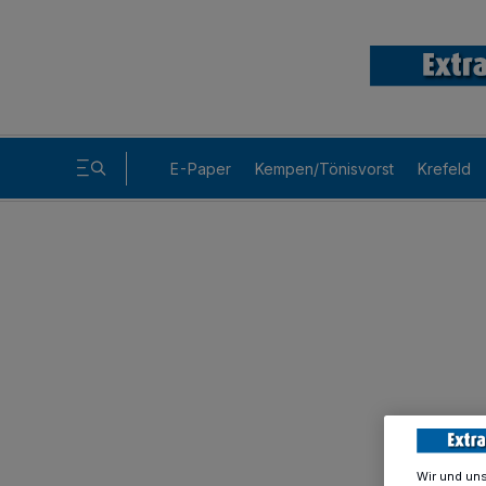
E-Paper
Kempen/Tönisvorst
Krefeld
Wir und un