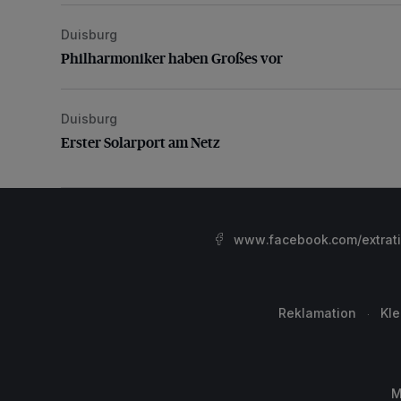
Duisburg
Philharmoniker haben Großes vor
Philharmoniker haben Großes vor
Duisburg
Erster Solarport am Netz
Erster Solarport am Netz
www.facebook.com/extrat
Reklamation
Kl
M