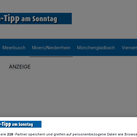
Meerbusch
Moers/Niederrhein
Mönchengladbach
Vierse
sere
-Partner speichern und greifen auf personenbezogene Daten wie Brows
218