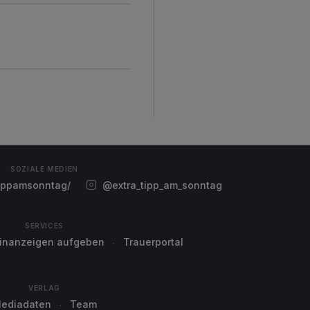
SOZIALE MEDIEN
ippamsonntag/
@extra_tipp_am_sonntag
SERVICES
einanzeigen aufgeben
Trauerportal
VERLAG
ediadaten
Team