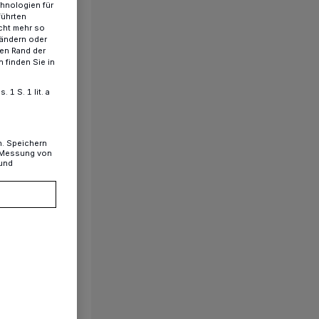
chnologien für
führten
cht mehr so
 ändern oder
ren Rand der
 finden Sie in
1 S. 1 lit. a
n. Speichern
, Messung von
 und