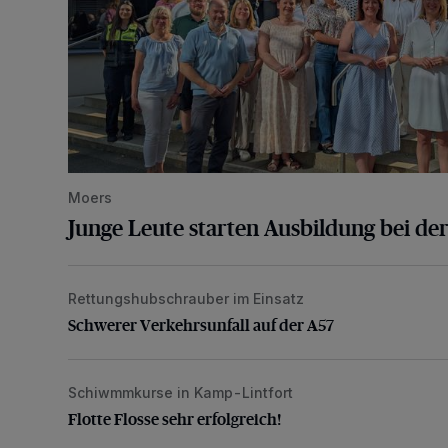
Moers
Junge Leute starten Ausbildung bei der
Rettungshubschrauber im Einsatz
Schwerer Verkehrsunfall auf der A57
Schwerer Verkehrsunfall auf der A57
Schiwmmkurse in Kamp-Lintfort
Flotte Flosse sehr erfolgreich!
Flotte Flosse sehr erfolgreich!