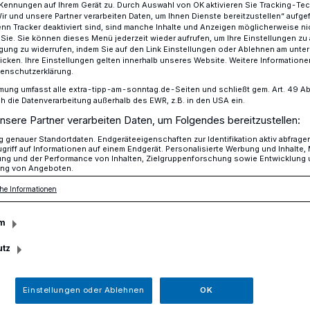
Kennungen auf Ihrem Gerät zu. Durch Auswahl von OK aktivieren Sie Tracking-Te
Wir und unsere Partner verarbeiten Daten, um Ihnen Dienste bereitzustellen“ aufge
n Tracker deaktiviert sind, sind manche Inhalte und Anzeigen möglicherweise ni
r Sie. Sie können dieses Menü jederzeit wieder aufrufen, um Ihre Einstellungen zu
ligung zu widerrufen, indem Sie auf den Link Einstellungen oder Ablehnen am unte
er bewegt, heute bewundert“ - Vernissage in Rheinhausen
icken. Ihre Einstellungen gelten innerhalb unseres Website. Weitere Informationen
tenschutzerklärung.
mung umfasst alle extra-tipp-am-sonntag.de-Seiten und schließt gem. Art. 49 Abs. 
die Datenverarbeitung außerhalb des EWR, z.B. in den USA ein.
nsere Partner verarbeiten Daten, um Folgendes bereitzustellen:
gt, heute
genauer Standortdaten. Endgeräteeigenschaften zur Identifikation aktiv abfrage
griff auf Informationen auf einem Endgerät. Personalisierte Werbung und Inhalte
ung und der Performance von Inhalten, Zielgruppenforschung sowie Entwicklung
ng von Angeboten.
 Vernissage in
he Informationen
n
m
utz
 Ev. Emmauskirchengemeinde eröffnet am
he, Beethovenstraße 18, die Ausstellung
Einstellungen oder Ablehnen
OK
ndert“.