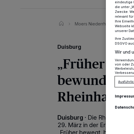
eindeutige 
die unter „
Zwecke. Wen
relevant fü
Ihre Einwil
Moers Niederrhein
„Früh
Webseite kl
unserer Da
Ihre Zustim
DSGVO auch 
Duisburg
Wir und u
„Früher bewe
Verwendung 
von oder Zu
Werbeleist
Verbesseru
bewundert“ -
Ausführlic
Rheinhause
Impressu
Datensch
Duisburg
·
Die Rheinhauser
29. März in der Erlöserkirc
„Früher bewegt, heute bewu