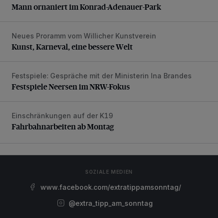
Mann ornaniert im Konrad-Adenauer-Park
Neues Proramm vom Willicher Kunstverein
Kunst, Karneval, eine bessere Welt
Kunst, Karneval, eine bessere Welt
Festspiele: Gespräche mit der Ministerin Ina Brandes
Festspiele Neersen im NRW-Fokus
Festspiele Neersen im NRW-Fokus
Einschränkungen auf der K19
Fahrbahnarbeiten ab Montag
Fahrbahnarbeiten ab Montag
SOZIALE MEDIEN
www.facebook.com/extratippamsonntag/
@extra_tipp_am_sonntag