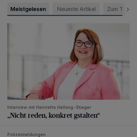
Meistgelesen
Neueste Artikel
Zum Thema
„Nicht reden, konkret gstalten“
Interview mit Henriette Hellwig-Stieger
„Nicht reden, konkret gstalten“
Polizeimeldungen
Mann ornaniert im Konrad-Adenauer-Park