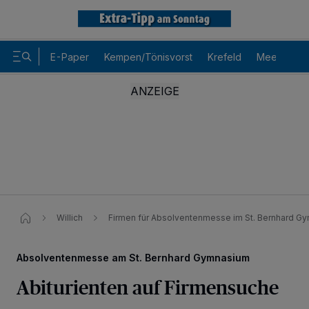
E-Paper
Kempen/Tönisvorst
Krefeld
Meerbusch
Willich
Firmen für Absolventenmesse im St. Bernhard G
Absolventenmesse am St. Bernhard Gymnasium
Abiturienten auf Firmensuche
Wir und unsere
-Partner speichern und greifen auf
218