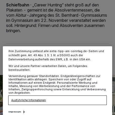
personenbezogene Daten wie Browserdaten oder eindeutige
Schiefbahn
·
„Career Hunting“ steht groß auf den
Kennungen auf Ihrem Gerät zu. Durch Auswahl von OK aktivieren Sie
Plakaten - gemeint ist die Absolventenmessen, die
Tracking-Technologien für die unter „Wir und unsere Partner
vom Abitur-Jahrgang des St. Bernhard-Gymnsasiums
verarbeiten Daten, um Ihnen Dienste bereitzustellen“ aufgeführten
im Gymnasium am 22. November veranstaltet werden
Zwecke. Wenn Tracker deaktiviert sind, sind manche Inhalte und
Anzeigen möglicherweise nicht mehr so relevant für Sie. Sie können
soll. Hintergrund: Firmen und Absolventen zusammen
dieses Menü jederzeit wieder aufrufen, um Ihre Einstellungen zu
bringen.
ändern oder Ihre Einwilligung zu widerrufen, indem Sie auf den Link
Einstellungen oder Ablehnen am unteren Rand der Webseite klicken.
Ihre Einstellungen gelten innerhalb unseres Website. Weitere
Informationen finden Sie in unserer Datenschutzerklärung.
Ihre Zustimmung umfasst alle extra-tipp-am-sonntag.de-Seiten und
14.10.2024 , 11:35 Uhr
2 Minuten Lesezeit
schließt gem. Art. 49 Abs. 1 S. 1 lit. a DSGVO auch die
Datenverarbeitung außerhalb des EWR, z.B. in den USA ein.
Wir und unsere Partner verarbeiten Daten, um Folgendes
bereitzustellen:
Verwendung genauer Standortdaten. Endgeräteeigenschaften zur
Identifikation aktiv abfragen. Speichern von oder Zugriff auf
Informationen auf einem Endgerät. Personalisierte Werbung und
Inhalte, Messung von Werbeleistung und der Performance von
Inhalten, Zielgruppenforschung sowie Entwicklung und Verbesserung
von Angeboten.
Ausführliche Informationen
Impressum