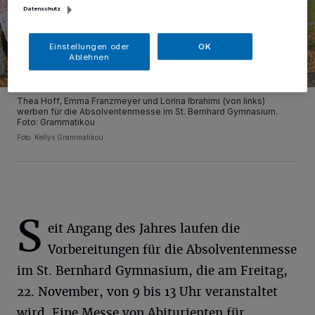
Datenschutz
Einstellungen oder
OK
Ablehnen
Thea Hoff, Emma Franzmeyer und Lorina Ibrahimi (von links)
werben für die Absolventenmesse im St. Bernhard Gymnasium.
Foto: Grammatikou
Foto: Kellys Grammatikou
S
eit Angang des Jahres laufen die
Vorbereitungen für die Absolventenmesse
im St. Bernhard Gymnasium, die am Freitag,
22. November, von 9 bis 13 Uhr veranstaltet
wird. Eine Messe von Abiturienten für