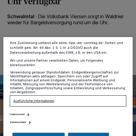
Uhr verfügbar
verarbeiten Daten, um Ihnen Dienste bereitzustellen“ aufgeführten
Zwecke. Wenn Tracker deaktiviert sind, sind manche Inhalte und
Anzeigen möglicherweise nicht mehr so relevant für Sie. Sie können
Schwalmtal
·
Die Volksbank Viersen sorgt in Waldniel
dieses Menü jederzeit wieder aufrufen, um Ihre Einstellungen zu
ändern oder Ihre Einwilligung zu widerrufen, indem Sie auf den Link
wieder für Bargeldversorgung rund um die Uhr.
Einstellungen oder Ablehnen am unteren Rand der Webseite klicken.
Ihre Einstellungen gelten innerhalb unseres Website. Weitere
Informationen finden Sie in unserer Datenschutzerklärung.
Ihre Zustimmung umfasst alle extra-tipp-am-sonntag.de-Seiten und
01.09.2023 , 12:55 Uhr
Eine Minute Lesezeit
schließt gem. Art. 49 Abs. 1 S. 1 lit. a DSGVO auch die
Datenverarbeitung außerhalb des EWR, z.B. in den USA ein.
Wir und unsere Partner verarbeiten Daten, um Folgendes
bereitzustellen:
Verwendung genauer Standortdaten. Endgeräteeigenschaften zur
Identifikation aktiv abfragen. Speichern von oder Zugriff auf
Informationen auf einem Endgerät. Personalisierte Werbung und
Inhalte, Messung von Werbeleistung und der Performance von
Inhalten, Zielgruppenforschung sowie Entwicklung und Verbesserung
von Angeboten.
Ausführliche Informationen
Impressum
Datenschutz