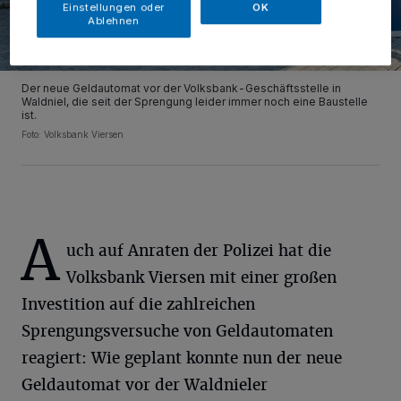
Einstellungen oder
OK
Ablehnen
Der neue Geldautomat vor der Volksbank-Geschäftsstelle in
Waldniel, die seit der Sprengung leider immer noch eine Baustelle
ist.
Foto: Volksbank Viersen
A
uch auf Anraten der Polizei hat die
Volksbank Viersen mit einer großen
Investition auf die zahlreichen
Sprengungsversuche von Geldautomaten
reagiert: Wie geplant konnte nun der neue
Geldautomat vor der Waldnieler