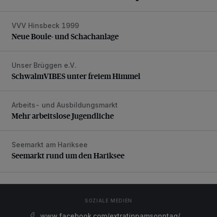
VVV Hinsbeck 1999
Neue Boule- und Schachanlage
Neue Boule- und Schachanlage
Unser Brüggen e.V.
SchwalmVIBES unter freiem Himmel
SchwalmVIBES unter freiem Himmel
Arbeits- und Ausbildungsmarkt
Mehr arbeitslose Jugendliche
Mehr arbeitslose Jugendliche
Seemarkt am Hariksee
Seemarkt rund um den Hariksee
Seemarkt rund um den Hariksee
SOZIALE MEDIEN
www.facebook.com/extratippamsonntag/