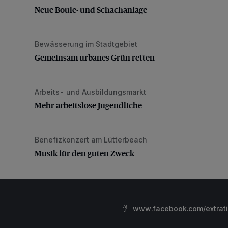
Neue Boule- und Schachanlage
Bewässerung im Stadtgebiet
Gemeinsam urbanes Grün retten
Gemeinsam urbanes Grün retten
Arbeits- und Ausbildungsmarkt
Mehr arbeitslose Jugendliche
Mehr arbeitslose Jugendliche
Benefizkonzert am Lütterbeach
Musik für den guten Zweck
Musik für den guten Zweck
www.facebook.com/extrat