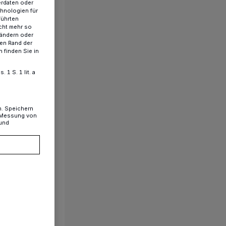
erdaten oder
chnologien für
führten
cht mehr so
 ändern oder
ren Rand der
 finden Sie in
1 S. 1 lit. a
n. Speichern
, Messung von
 und