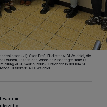
denkasten (v.l): Sven Praß, Filialleiter ALDI Waldniel, die
da Leuthen, Leiterin der Bethanien Kindertagesstätte St.
eitung ALDI, Sabine Perlick, Erzieherin in der Kita St.
ende Filialleiterin ALDI Waldniel.
 Hiwar und
r jetzt im