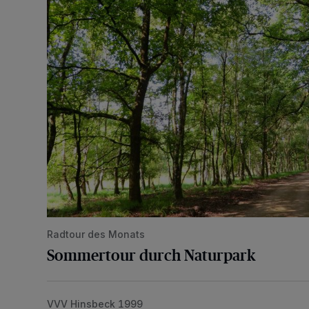
Radtour des Monats
Sommertour durch Naturpark
VVV Hinsbeck 1999
Neue Boule- und Schachanlage