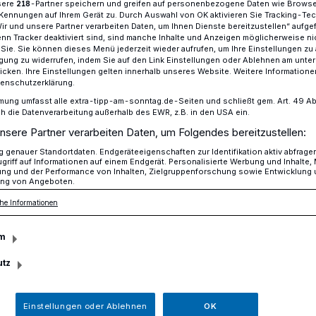
sere
-Partner speichern und greifen auf personenbezogene Daten wie Brows
218
Kennungen auf Ihrem Gerät zu. Durch Auswahl von OK aktivieren Sie Tracking-Te
Wir und unsere Partner verarbeiten Daten, um Ihnen Dienste bereitzustellen“ aufge
n Tracker deaktiviert sind, sind manche Inhalte und Anzeigen möglicherweise ni
r Sie. Sie können dieses Menü jederzeit wieder aufrufen, um Ihre Einstellungen zu
r Kitakinder aus Waldniel bei ALDI sammeln
ligung zu widerrufen, indem Sie auf den Link Einstellungen oder Ablehnen am unte
icken. Ihre Einstellungen gelten innerhalb unseres Website. Weitere Informationen
tenschutzerklärung.
mung umfasst alle extra-tipp-am-sonntag.de-Seiten und schließt gem. Art. 49 Abs. 
niel
die Datenverarbeitung außerhalb des EWR, z.B. in den USA ein.
nsere Partner verarbeiten Daten, um Folgendes bereitzustellen:
n für Kita-Kinder
genauer Standortdaten. Endgeräteeigenschaften zur Identifikation aktiv abfrage
griff auf Informationen auf einem Endgerät. Personalisierte Werbung und Inhalte
ung und der Performance von Inhalten, Zielgruppenforschung sowie Entwicklung
ng von Angeboten.
, das ist nicht nur ein Slogan bei ALDI. Ab
he Informationen
e in Waldniel sein Pfand für einen guten
der der Bethanien Kindertagesstätte St.
m
utz
Einstellungen oder Ablehnen
OK