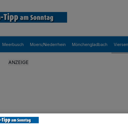
Meerbusch
Moers/Niederrhein
Mönchengladbach
Vierse