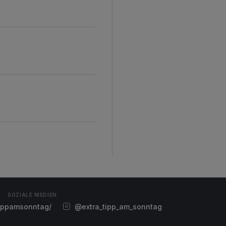
SOZIALE MEDIEN
ippamsonntag/
@extra_tipp_am_sonntag