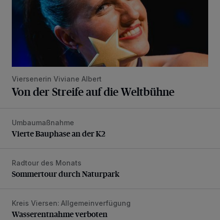
Viersenerin Viviane Albert
Von der Streife auf die Weltbühne
Umbaumaßnahme
Vierte Bauphase an der K2
Vierte Bauphase an der K2
Radtour des Monats
Sommertour durch Naturpark
Sommertour durch Naturpark
Kreis Viersen: Allgemeinverfügung
Wasserentnahme verboten
Wasserentnahme verboten