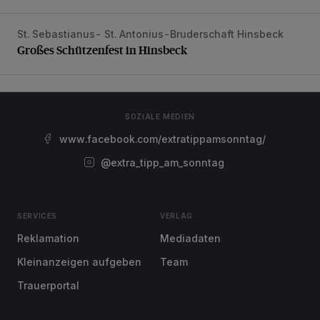
St. Sebastianus- St. Antonius-Bruderschaft Hinsbeck
Großes Schützenfest in Hinsbeck
Großes Schützenfest in Hinsbeck
SOZIALE MEDIEN
www.facebook.com/extratippamsonntag/
@extra_tipp_am_sonntag
SERVICES
VERLAG
Reklamation
Mediadaten
Kleinanzeigen aufgeben
Team
Trauerportal