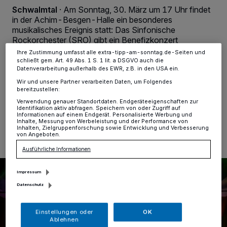
dieses Menü jederzeit wieder aufrufen, um Ihre Einstellungen zu
Schwalmtal
·
Am Sonntag, 30. März um 17 Uhr findet
ändern oder Ihre Einwilligung zu widerrufen, indem Sie auf den Link
in der Achim-Besgen-Halle ein besonderes
Einstellungen oder Ablehnen am unteren Rand der Webseite klicken.
musikalisches Ereignis statt: Das Sinfonische
Ihre Einstellungen gelten innerhalb unseres Website. Weitere
Rockorchester (SRO) gibt ein Benefizkonzert
Informationen finden Sie in unserer Datenschutzerklärung.
zugunsten des Bethanien Kinderdorfes Schwalmtal.
Ihre Zustimmung umfasst alle extra-tipp-am-sonntag.de-Seiten und
Veranstalter des Konzerts ist das „Schwalmtaler
schließt gem. Art. 49 Abs. 1 S. 1 lit. a DSGVO auch die
Bündnis für Familie e.V.“
Datenverarbeitung außerhalb des EWR, z.B. in den USA ein.
Wir und unsere Partner verarbeiten Daten, um Folgendes
bereitzustellen:
Verwendung genauer Standortdaten. Endgeräteeigenschaften zur
Identifikation aktiv abfragen. Speichern von oder Zugriff auf
20.03.2025 , 10:57 Uhr
Eine Minute Lesezeit
Informationen auf einem Endgerät. Personalisierte Werbung und
Inhalte, Messung von Werbeleistung und der Performance von
Inhalten, Zielgruppenforschung sowie Entwicklung und Verbesserung
von Angeboten.
Ausführliche Informationen
Impressum
Datenschutz
Einstellungen oder
OK
Ablehnen