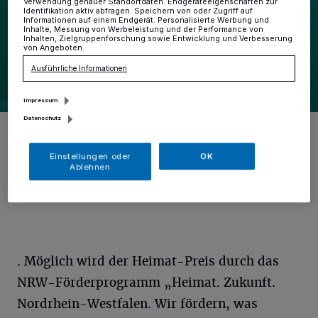
Verwendung genauer Standortdaten. Endgeräteeigenschaften zur
Identifikation aktiv abfragen. Speichern von oder Zugriff auf
Informationen auf einem Endgerät. Personalisierte Werbung und
Inhalte, Messung von Werbeleistung und der Performance von
Inhalten, Zielgruppenforschung sowie Entwicklung und Verbesserung
von Angeboten.
Ausführliche Informationen
Impressum
Datenschutz
Foto: Ministerium für Heimat, Kommunales, Bau und Digitalisierung
NRW
Foto: Ministerium für Heimat, Kommunales, Bau und Gleichstellung des Landes
Einstellungen oder
OK
Ablehnen
NRW
. Möglich wird der Heimat-Preis durch das
NRW-Förderprogramm „Heimat. Zukunft.
Nordrhein-Westfalen. Wir fördern, was