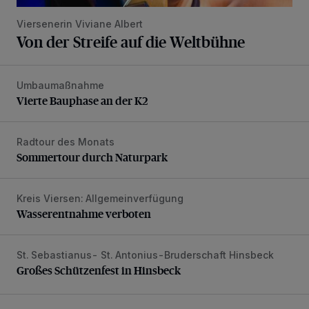
Viersenerin Viviane Albert
Von der Streife auf die Weltbühne
Umbaumaßnahme
Vierte Bauphase an der K2
Vierte Bauphase an der K2
Radtour des Monats
Sommertour durch Naturpark
Sommertour durch Naturpark
Kreis Viersen: Allgemeinverfügung
Wasserentnahme verboten
Wasserentnahme verboten
St. Sebastianus- St. Antonius-Bruderschaft Hinsbeck
Großes Schützenfest in Hinsbeck
Großes Schützenfest in Hinsbeck