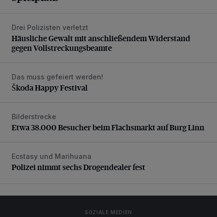
Drei Polizisten verletzt
Häusliche Gewalt mit anschließendem Widerstand gegen V
Häusliche Gewalt mit anschließendem Widerstand
gegen Vollstreckungsbeamte
Das muss gefeiert werden!
Škoda Happy Festival
Škoda Happy Festival
Bilderstrecke
Etwa 38.000 Besucher beim Flachsmarkt auf Burg Linn
Etwa 38.000 Besucher beim Flachsmarkt auf Burg Linn
Ecstasy und Marihuana
Polizei nimmt sechs Drogendealer fest
Polizei nimmt sechs Drogendealer fest
SOZIALE MEDIEN