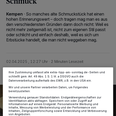
Schmuck
Kempen
·
So manches alte Schmuckstück hat einen
hohen Erinnerungswert – doch tragen mag man es aus
Wir und unsere
-Partner speichern und greifen auf
218
den verschiedensten Gründen dann doch nicht: Weil es
personenbezogene Daten wie Browserdaten oder eindeutige
Kennungen auf Ihrem Gerät zu. Durch Auswahl von OK aktivieren Sie
nicht mehr zeitgemäß ist, nicht zum eigenen Stil passt
Tracking-Technologien für die unter „Wir und unsere Partner
oder schlicht und einfach deshalb, weil es sich um
verarbeiten Daten, um Ihnen Dienste bereitzustellen“ aufgeführten
Erbstücke handelt, die man nicht weggeben mag.
Zwecke. Wenn Tracker deaktiviert sind, sind manche Inhalte und
Anzeigen möglicherweise nicht mehr so relevant für Sie. Sie können
dieses Menü jederzeit wieder aufrufen, um Ihre Einstellungen zu
ändern oder Ihre Einwilligung zu widerrufen, indem Sie auf den Link
Einstellungen oder Ablehnen am unteren Rand der Webseite klicken.
02.04.2025 , 12:27 Uhr
2 Minuten Lesezeit
Ihre Einstellungen gelten innerhalb unseres Website. Weitere
Informationen finden Sie in unserer Datenschutzerklärung.
Ihre Zustimmung umfasst alle extra-tipp-am-sonntag.de-Seiten und
schließt gem. Art. 49 Abs. 1 S. 1 lit. a DSGVO auch die
Datenverarbeitung außerhalb des EWR, z.B. in den USA ein.
Wir und unsere Partner verarbeiten Daten, um Folgendes
bereitzustellen:
Verwendung genauer Standortdaten. Endgeräteeigenschaften zur
Identifikation aktiv abfragen. Speichern von oder Zugriff auf
Informationen auf einem Endgerät. Personalisierte Werbung und
Inhalte, Messung von Werbeleistung und der Performance von
Inhalten, Zielgruppenforschung sowie Entwicklung und Verbesserung
von Angeboten.