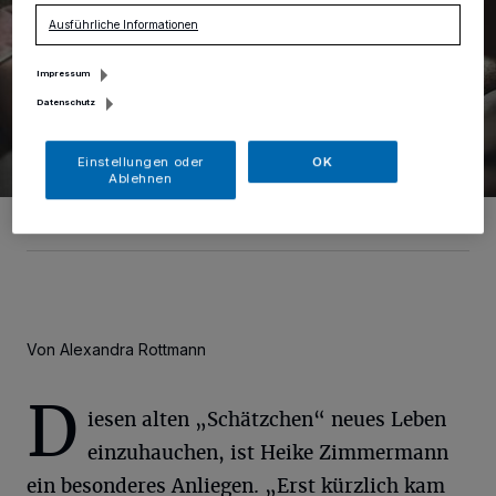
Ausführliche Informationen
Impressum
Datenschutz
Einstellungen oder
OK
Ablehnen
Foto: Marsha Glauch
Von Alexandra Rottmann
D
iesen alten „Schätzchen“ neues Leben
einzuhauchen, ist Heike Zimmermann
ein besonderes Anliegen. „Erst kürzlich kam