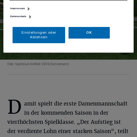
Impressum
Datenschutz
Einstellungen oder
OK
Ablehnen
Foto: Sportclub Krefeld 1905/Sonnemann
D
amit spielt die erste Damenmannschaft
in der kommenden Saison in der
vierthöchsten Spielklasse. „Der Aufstieg ist
der verdiente Lohn einer starken Saison“, teilt