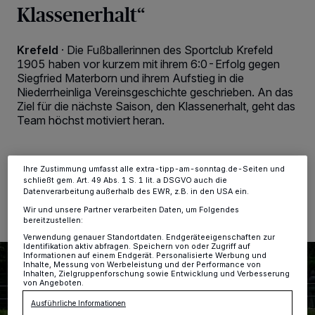
Klassenerhalt“
Wir und unsere
-Partner speichern und greifen auf
218
personenbezogene Daten wie Browserdaten oder eindeutige
Krefeld
·
Die Fußballerinnen des Sportclub Krefeld
Kennungen auf Ihrem Gerät zu. Durch Auswahl von OK aktivieren Sie
Tracking-Technologien für die unter „Wir und unsere Partner
1905 haben vor kurzem mit ihrem 6:0-Erfolg gegen
verarbeiten Daten, um Ihnen Dienste bereitzustellen“ aufgeführten
Siegfried Materborn und ihrem Aufstieg in die
Zwecke. Wenn Tracker deaktiviert sind, sind manche Inhalte und
Niederrheinliga Vereinsgeschichte geschrieben. An das
Anzeigen möglicherweise nicht mehr so relevant für Sie. Sie können
Ziel für die nächste Saison, den Klassenerhalt, geht das
dieses Menü jederzeit wieder aufrufen, um Ihre Einstellungen zu
ändern oder Ihre Einwilligung zu widerrufen, indem Sie auf den Link
Team höchst motiviert heran.
Einstellungen oder Ablehnen am unteren Rand der Webseite klicken.
Ihre Einstellungen gelten innerhalb unseres Website. Weitere
Informationen finden Sie in unserer Datenschutzerklärung.
Ihre Zustimmung umfasst alle extra-tipp-am-sonntag.de-Seiten und
20.05.2026 , 12:01 Uhr
2 Minuten Lesezeit
schließt gem. Art. 49 Abs. 1 S. 1 lit. a DSGVO auch die
Datenverarbeitung außerhalb des EWR, z.B. in den USA ein.
Wir und unsere Partner verarbeiten Daten, um Folgendes
bereitzustellen:
Verwendung genauer Standortdaten. Endgeräteeigenschaften zur
Identifikation aktiv abfragen. Speichern von oder Zugriff auf
Informationen auf einem Endgerät. Personalisierte Werbung und
Inhalte, Messung von Werbeleistung und der Performance von
Inhalten, Zielgruppenforschung sowie Entwicklung und Verbesserung
von Angeboten.
Ausführliche Informationen