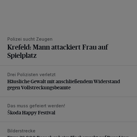
Polizei sucht Zeugen
Krefeld: Mann attackiert Frau auf
Spielplatz
Drei Polizisten verletzt
Häusliche Gewalt mit anschließendem Widerstand gegen V
Häusliche Gewalt mit anschließendem Widerstand
gegen Vollstreckungsbeamte
Das muss gefeiert werden!
Škoda Happy Festival
Škoda Happy Festival
Bilderstrecke
Etwa 38.000 Besucher beim Flachsmarkt auf Burg Linn