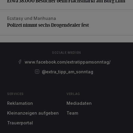
Etwa 38.000 Besucher beim Flachsmarkt auf Burg Linn
Ecstasy und Marihuana
Polizei nimmt sechs Drogendealer fest
Polizei nimmt sechs Drogendealer fest
SOZIALE MEDIEN
www.facebook.com/extratippamsonntag/
@extra_tipp_am_sonntag
SERVICES
VERLAG
Reklamation
Mediadaten
Kleinanzeigen aufgeben
Team
Trauerportal