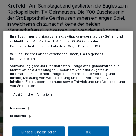
Anzeigen möglicherweise nicht mehr so relevant für Sie. Sie können
Krefeld
·
Am Samstagabend gastierten die Eagles zum
dieses Menü jederzeit wieder aufrufen, um Ihre Einstellungen zu
Rückspiel beim TV Gelnhausen. Die 700 Zuschauer in
ändern oder Ihre Einwilligung zu widerrufen, indem Sie auf den Link
der Großsporthalle Gelnhausen sahen ein enges Spiel,
Einstellungen oder Ablehnen am unteren Rand der Webseite klicken.
in welchem sich zunächst keine der beiden
Ihre Einstellungen gelten innerhalb unseres Website. Weitere
Informationen finden Sie in unserer Datenschutzerklärung.
Mannschaften durchsetzen und wegziehen konnte.
Ihre Zustimmung umfasst alle extra-tipp-am-sonntag.de-Seiten und
schließt gem. Art. 49 Abs. 1 S. 1 lit. a DSGVO auch die
Datenverarbeitung außerhalb des EWR, z.B. in den USA ein.
Wir und unsere Partner verarbeiten Daten, um Folgendes
22.04.2024 , 09:28 Uhr
Eine Minute Lesezeit
bereitzustellen:
Verwendung genauer Standortdaten. Endgeräteeigenschaften zur
Identifikation aktiv abfragen. Speichern von oder Zugriff auf
Informationen auf einem Endgerät. Personalisierte Werbung und
Inhalte, Messung von Werbeleistung und der Performance von
Inhalten, Zielgruppenforschung sowie Entwicklung und Verbesserung
von Angeboten.
Ausführliche Informationen
Impressum
Datenschutz
Einstellungen oder
OK