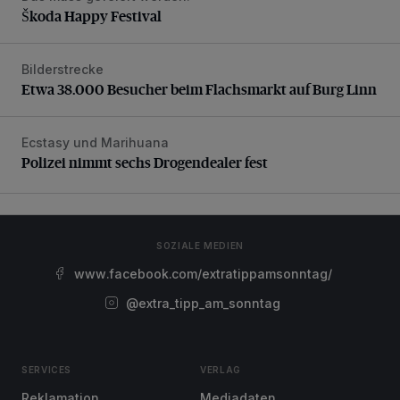
Škoda Happy Festival
Bilderstrecke
Etwa 38.000 Besucher beim Flachsmarkt auf Burg Linn
Etwa 38.000 Besucher beim Flachsmarkt auf Burg Linn
Ecstasy und Marihuana
Polizei nimmt sechs Drogendealer fest
Polizei nimmt sechs Drogendealer fest
SOZIALE MEDIEN
www.facebook.com/extratippamsonntag/
@extra_tipp_am_sonntag
SERVICES
VERLAG
Reklamation
Mediadaten