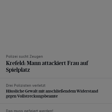
Polizei sucht Zeugen
Krefeld: Mann attackiert Frau auf
Spielplatz
Drei Polizisten verletzt
Häusliche Gewalt mit anschließendem Widerstand gegen V
Häusliche Gewalt mit anschließendem Widerstand
gegen Vollstreckungsbeamte
Das muss gefeiert werden!
Škoda Happy Festival