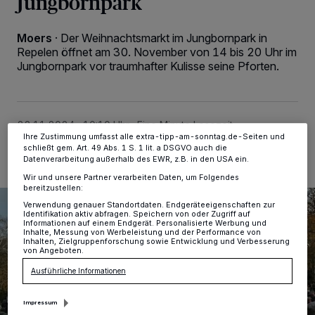
Jungbornpark
personenbezogene Daten wie Browserdaten oder eindeutige
Kennungen auf Ihrem Gerät zu. Durch Auswahl von OK aktivieren Sie
Tracking-Technologien für die unter „Wir und unsere Partner
Moers
·
Der Weihnachtsmarkt im Jungbornpark in
verarbeiten Daten, um Ihnen Dienste bereitzustellen“ aufgeführten
Repelen öffnet am 30. November von 14 bis 20 Uhr im
Zwecke. Wenn Tracker deaktiviert sind, sind manche Inhalte und
Anzeigen möglicherweise nicht mehr so relevant für Sie. Sie können
Jungbornpark vor traumhafter Kulisse seine Pforten.
dieses Menü jederzeit wieder aufrufen, um Ihre Einstellungen zu
ändern oder Ihre Einwilligung zu widerrufen, indem Sie auf den Link
Einstellungen oder Ablehnen am unteren Rand der Webseite klicken.
Ihre Einstellungen gelten innerhalb unseres Website. Weitere
Informationen finden Sie in unserer Datenschutzerklärung.
22.11.2024 , 10:10 Uhr
Eine Minute Lesezeit
Ihre Zustimmung umfasst alle extra-tipp-am-sonntag.de-Seiten und
schließt gem. Art. 49 Abs. 1 S. 1 lit. a DSGVO auch die
Datenverarbeitung außerhalb des EWR, z.B. in den USA ein.
Wir und unsere Partner verarbeiten Daten, um Folgendes
bereitzustellen:
Verwendung genauer Standortdaten. Endgeräteeigenschaften zur
Identifikation aktiv abfragen. Speichern von oder Zugriff auf
Informationen auf einem Endgerät. Personalisierte Werbung und
Inhalte, Messung von Werbeleistung und der Performance von
Inhalten, Zielgruppenforschung sowie Entwicklung und Verbesserung
von Angeboten.
Ausführliche Informationen
Impressum