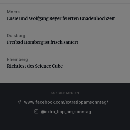
Moers
Lusie und Wolfgang Beyer feierten Gnadenhochzeit
Lusie und Wolfgang Beyer feierten Gnadenhochzeit
Duisburg
Freibad Homberg ist frisch saniert
Freibad Homberg ist frisch saniert
Rheinberg
Richtfest des Science Cube
Richtfest des Science Cube
SOZIALE MEDIEN
www.facebook.com/extratippamsonntag/
@extra_tipp_am_sonntag