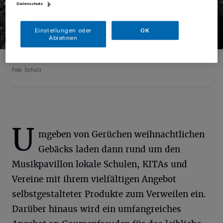
Datenschutz
Einstellungen oder
OK
Ablehnen
Der Weihnachtsmarkt in Repelen erfreut sich größter Beliebtheit.
Foto: Schulz
U
mgeben von Gerüchen weihnachtlichen
Gebäcks laden dann rund um den
Musikpavillon lokale Schulen, KITAs und
Vereine mit ihrem vielfältigen Angebot
selbstgestalteter Produkte zum Verweilen ein.
Darüber hinaus wird ein umfangreiches