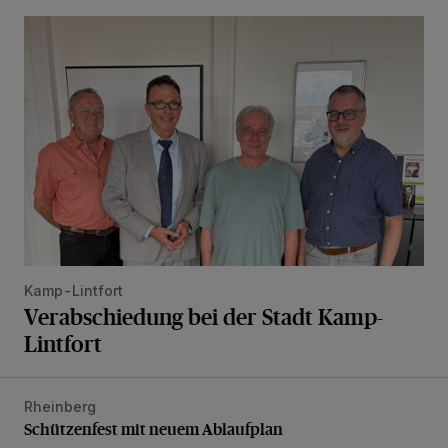
Verabschiedung bei der Stadt Kamp-Lintfort
Kamp-Lintfort
Verabschiedung bei der Stadt Kamp-
Lintfort
Rheinberg
Schützenfest mit neuem Ablaufplan
Schützenfest mit neuem Ablaufplan