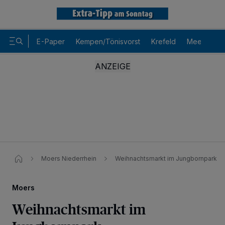
E-Paper
Kempen/Tönisvorst
Krefeld
Meerbusch
Moers Niederrhein
Weihnachtsmarkt im Jungbornpark
Moers
Weihnachtsmarkt im
Wir und unsere
-Partner speichern und greifen auf
218