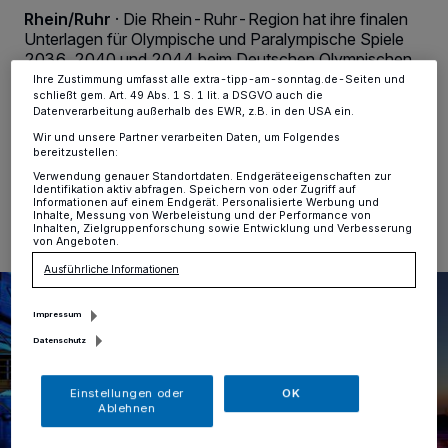
ändern oder Ihre Einwilligung zu widerrufen, indem Sie auf den Link
Rhein/Ruhr
·
Die Rhein-Ruhr-Region hat ihre finalen
Einstellungen oder Ablehnen am unteren Rand der Webseite klicken.
Unterlagen für Olympische und Paralympische Spiele
Ihre Einstellungen gelten innerhalb unseres Website. Weitere
Informationen finden Sie in unserer Datenschutzerklärung.
2036, 2040 und 2044 beim Deutschen Olympischen
Sportbund (DOSB) eingereicht. Inhalt u. a.: mehr
Ihre Zustimmung umfasst alle extra-tipp-am-sonntag.de-Seiten und
schließt gem. Art. 49 Abs. 1 S. 1 lit. a DSGVO auch die
Duisburg.
Datenverarbeitung außerhalb des EWR, z.B. in den USA ein.
Wir und unsere Partner verarbeiten Daten, um Folgendes
bereitzustellen:
Verwendung genauer Standortdaten. Endgeräteeigenschaften zur
05.06.2026 , 10:38 Uhr
Eine Minute Lesezeit
Identifikation aktiv abfragen. Speichern von oder Zugriff auf
Informationen auf einem Endgerät. Personalisierte Werbung und
Inhalte, Messung von Werbeleistung und der Performance von
Inhalten, Zielgruppenforschung sowie Entwicklung und Verbesserung
von Angeboten.
Ausführliche Informationen
Impressum
Datenschutz
Einstellungen oder
OK
Ablehnen