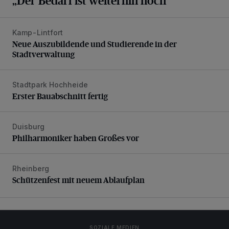
„Der Bedarf ist weiterhin hoch“
Kamp-Lintfort
Neue Auszubildende und Studierende in der Stadtverwaltu
Neue Auszubildende und Studierende in der
Stadtverwaltung
Stadtpark Hochheide
Erster Bauabschnitt fertig
Erster Bauabschnitt fertig
Duisburg
Philharmoniker haben Großes vor
Philharmoniker haben Großes vor
Rheinberg
Schützenfest mit neuem Ablaufplan
Schützenfest mit neuem Ablaufplan
SOZIALE MEDIEN