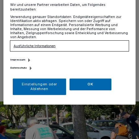
Rheinhausen
Wir und unsere Partner verarbeiten Daten, um Folgendes
bereitzustellen:
Duisburg
·
Der Verein „Du bist Rheinhausen“ startet am
Verwendung genauer Standortdaten. Endgeräteeigenschaften zur
Identifikation aktiv abfragen. Speichern von oder Zugriff auf
Samstag, 13. Juni, um 10 Uhr eine weitere
Informationen auf einem Endgerät. Personalisierte Werbung und
Müllsammelaktion am sogenannten Dreiecksbeet an
Inhalte, Messung von Werbeleistung und der Performance von
Inhalten, Zielgruppenforschung sowie Entwicklung und Verbesserung
der Ecke Moerser Straße, Duisburger Straße in 47226
von Angeboten.
Duisburg-Rheinhausen und wird bis 12 Uhr das dortige
Ausführliche Informationen
Umfeld bis zur Brücke der Solidarität in Angriff nehmen.
Impressum
Datenschutz
05.06.2026 , 12:15 Uhr
Eine Minute Lesezeit
Einstellungen oder
OK
Ablehnen