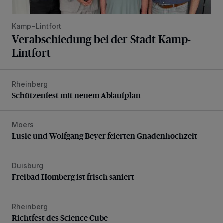
Kamp-Lintfort
Verabschiedung bei der Stadt Kamp-
Lintfort
Rheinberg
Schützenfest mit neuem Ablaufplan
Schützenfest mit neuem Ablaufplan
Moers
Lusie und Wolfgang Beyer feierten Gnadenhochzeit
Lusie und Wolfgang Beyer feierten Gnadenhochzeit
Duisburg
Freibad Homberg ist frisch saniert
Freibad Homberg ist frisch saniert
Rheinberg
Richtfest des Science Cube
Richtfest des Science Cube