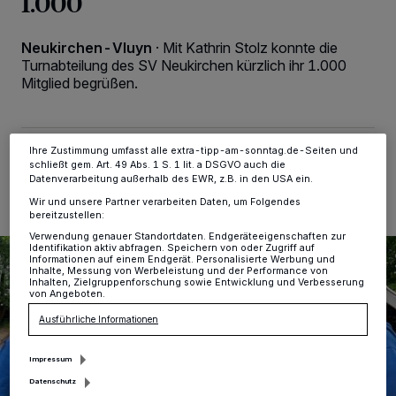
1.000
Kennungen auf Ihrem Gerät zu. Durch Auswahl von OK aktivieren Sie
Tracking-Technologien für die unter „Wir und unsere Partner
verarbeiten Daten, um Ihnen Dienste bereitzustellen“ aufgeführten
Zwecke. Wenn Tracker deaktiviert sind, sind manche Inhalte und
Neukirchen-Vluyn
·
Mit Kathrin Stolz konnte die
Anzeigen möglicherweise nicht mehr so relevant für Sie. Sie können
Turnabteilung des SV Neukirchen kürzlich ihr 1.000
dieses Menü jederzeit wieder aufrufen, um Ihre Einstellungen zu
Mitglied begrüßen.
ändern oder Ihre Einwilligung zu widerrufen, indem Sie auf den Link
Einstellungen oder Ablehnen am unteren Rand der Webseite klicken.
Ihre Einstellungen gelten innerhalb unseres Website. Weitere
Informationen finden Sie in unserer Datenschutzerklärung.
Ihre Zustimmung umfasst alle extra-tipp-am-sonntag.de-Seiten und
04.06.2026 , 10:32 Uhr
2 Minuten Lesezeit
schließt gem. Art. 49 Abs. 1 S. 1 lit. a DSGVO auch die
Datenverarbeitung außerhalb des EWR, z.B. in den USA ein.
Wir und unsere Partner verarbeiten Daten, um Folgendes
bereitzustellen:
Verwendung genauer Standortdaten. Endgeräteeigenschaften zur
Identifikation aktiv abfragen. Speichern von oder Zugriff auf
Informationen auf einem Endgerät. Personalisierte Werbung und
Inhalte, Messung von Werbeleistung und der Performance von
Inhalten, Zielgruppenforschung sowie Entwicklung und Verbesserung
von Angeboten.
Ausführliche Informationen
Impressum
Datenschutz