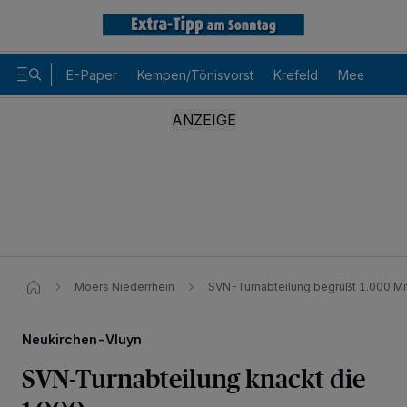
E-Paper
Kempen/Tönisvorst
Krefeld
Meerbusch
Moers Niederrhein
SVN-Turnabteilung begrüßt 1.000 Mi
Neukirchen-Vluyn
SVN-Turnabteilung knackt die
Wir und unsere
-Partner speichern und greifen auf
218
personenbezogene Daten wie Browserdaten oder eindeutige