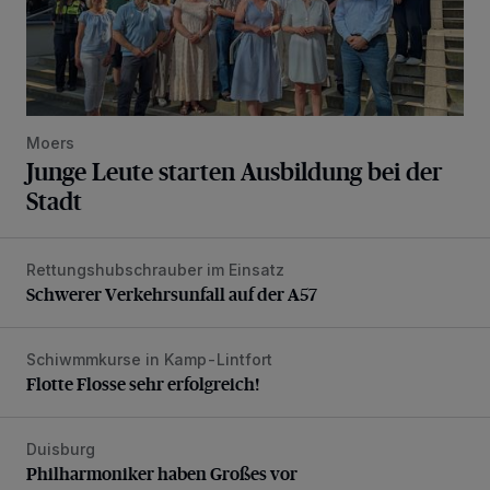
Moers
Junge Leute starten Ausbildung bei der
Stadt
Rettungshubschrauber im Einsatz
Schwerer Verkehrsunfall auf der A57
Schwerer Verkehrsunfall auf der A57
Schiwmmkurse in Kamp-Lintfort
Flotte Flosse sehr erfolgreich!
Flotte Flosse sehr erfolgreich!
Duisburg
Philharmoniker haben Großes vor
Philharmoniker haben Großes vor