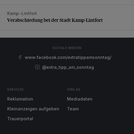
Kamp-Lintfort
Verabschiedung bei der Stadt Kamp-Lintfort
Verabschiedung bei der Stadt Kamp-Lintfort
SOZIALE MEDIEN
www.facebook.com/extratippamsonntag/
@extra_tipp_am_sonntag
SERVICES
VERLAG
Reklamation
Mediadaten
Kleinanzeigen aufgeben
Team
Trauerportal