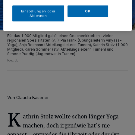
Einstellungen oder
OK
Ablehnen
Für das 1.000 Mitglied gab’s einen Geschenkkorb mit vielen
regionalen Spezialitäten (v.l.): Pia Frank (Übungsleiterin Vinyasa-
Yoga), Anja Reimann (Abteilungsleiterin Turnen), Kathrin Stolz (1.000
Mitglied), Karen Sommer (stv. Abteilungsleiterin Turnen) und
Simone Puddig (Jugendwartin Turnen).
Foto: cb
Von Claudia Basener
K
athrin Stolz wollte schon länger Yoga
machen, doch irgendwie hat’s nie
gepasst - entweder die Uhrzeit oder der Ort.