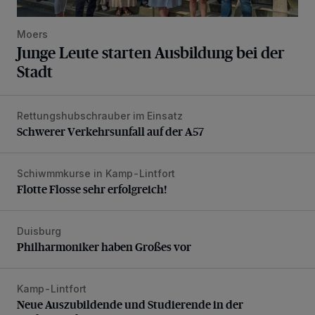
Moers
Junge Leute starten Ausbildung bei der
Stadt
Rettungshubschrauber im Einsatz
Schwerer Verkehrsunfall auf der A57
Schwerer Verkehrsunfall auf der A57
Schiwmmkurse in Kamp-Lintfort
Flotte Flosse sehr erfolgreich!
Flotte Flosse sehr erfolgreich!
Duisburg
Philharmoniker haben Großes vor
Philharmoniker haben Großes vor
Kamp-Lintfort
Neue Auszubildende und Studierende in der Stadtverwaltu
Neue Auszubildende und Studierende in der