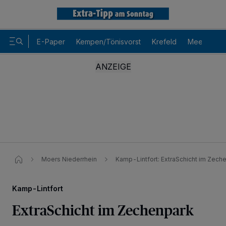
E-Paper
Kempen/Tönisvorst
Krefeld
Meerbusch
Moers Niederrhein
Kamp-Lintfort: ExtraSchicht im Zech
Kamp-Lintfort
ExtraSchicht im Zechenpark