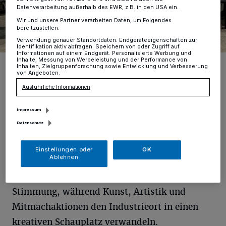
Datenverarbeitung außerhalb des EWR, z.B. in den USA ein.
Wir und unsere Partner verarbeiten Daten, um Folgendes
bereitzustellen:
Verwendung genauer Standortdaten. Endgeräteeigenschaften zur
Identifikation aktiv abfragen. Speichern von oder Zugriff auf
Informationen auf einem Endgerät. Personalisierte Werbung und
Inhalte, Messung von Werbeleistung und der Performance von
Bürgermeister Prof. Dr. Christoph Landscheidt, Susanne Rous
Inhalten, Zielgruppenforschung sowie Entwicklung und Verbesserung
(Amtsleitung Kulturbüro), Jennifer Wachtendonk (stellv. Amtsleitung
von Angeboten.
Kulturbüro) und Kulturdezernent Dr. Christoph Müllmann stellten das
Programm zur ExtraSchicht vor.
Ausführliche Informationen
Foto: Stadt Kamp-Lintfort
Impressum
Datenschutz
Einstellungen oder
OK
A
Ablehnen
m Schirrhof sorgen Live-Musik und DJ-
Sounds für abwechslungsreiche
Stimmung, während Kunst, Artistik und
Mitmachaktionen den Industrieort in einen
kreativen Schauplatz verwandeln.