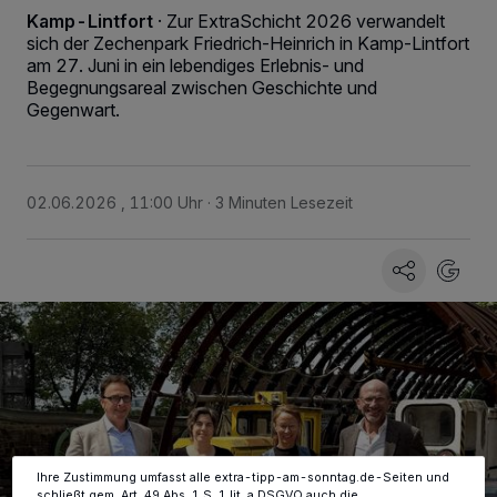
Kamp-Lintfort
·
Zur ExtraSchicht 2026 verwandelt
sich der Zechenpark Friedrich‑Heinrich in Kamp‑Lintfort
am 27. Juni in ein lebendiges Erlebnis‑ und
Begegnungsareal zwischen Geschichte und
Gegenwart.
02.06.2026 , 11:00 Uhr
3 Minuten Lesezeit
Wir und unsere
-Partner speichern und greifen auf
218
personenbezogene Daten wie Browserdaten oder eindeutige
Kennungen auf Ihrem Gerät zu. Durch Auswahl von OK aktivieren Sie
Tracking-Technologien für die unter „Wir und unsere Partner
verarbeiten Daten, um Ihnen Dienste bereitzustellen“ aufgeführten
Zwecke. Wenn Tracker deaktiviert sind, sind manche Inhalte und
Anzeigen möglicherweise nicht mehr so relevant für Sie. Sie können
dieses Menü jederzeit wieder aufrufen, um Ihre Einstellungen zu
ändern oder Ihre Einwilligung zu widerrufen, indem Sie auf den Link
Einstellungen oder Ablehnen am unteren Rand der Webseite klicken.
Ihre Einstellungen gelten innerhalb unseres Website. Weitere
Informationen finden Sie in unserer Datenschutzerklärung.
Ihre Zustimmung umfasst alle extra-tipp-am-sonntag.de-Seiten und
schließt gem. Art. 49 Abs. 1 S. 1 lit. a DSGVO auch die