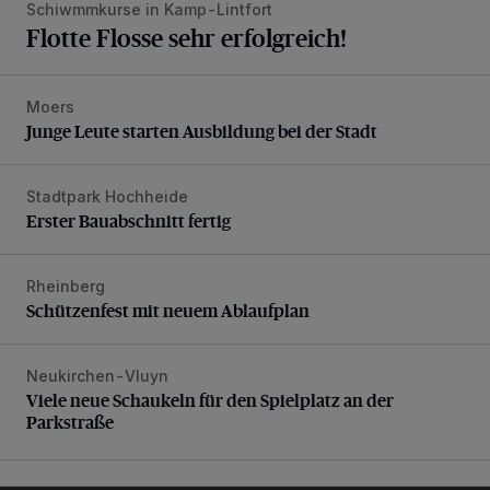
Schiwmmkurse in Kamp-Lintfort
Flotte Flosse sehr erfolgreich!
Moers
Junge Leute starten Ausbildung bei der Stadt
Junge Leute starten Ausbildung bei der Stadt
Stadtpark Hochheide
Erster Bauabschnitt fertig
Erster Bauabschnitt fertig
Rheinberg
Schützenfest mit neuem Ablaufplan
Schützenfest mit neuem Ablaufplan
Neukirchen-Vluyn
Viele neue Schaukeln für den Spielplatz an der Parkstraße
Viele neue Schaukeln für den Spielplatz an der
Parkstraße