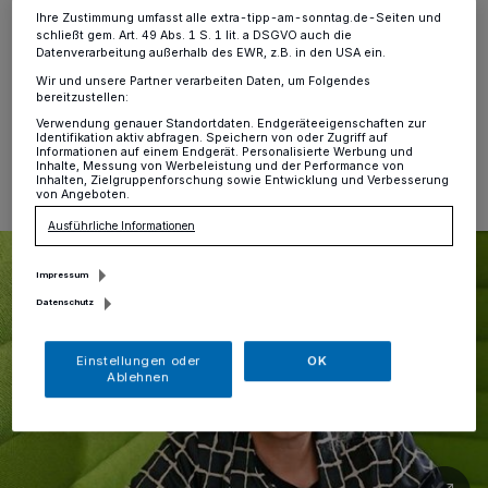
Kamp-Lintfort
·
Die „Lyrikerin des Jazz“ kommt am
Ihre Zustimmung umfasst alle extra-tipp-am-sonntag.de-Seiten und
schließt gem. Art. 49 Abs. 1 S. 1 lit. a DSGVO auch die
12. Mai nach Kamp-Lintfort.
Datenverarbeitung außerhalb des EWR, z.B. in den USA ein.
Wir und unsere Partner verarbeiten Daten, um Folgendes
bereitzustellen:
Verwendung genauer Standortdaten. Endgeräteeigenschaften zur
08.05.2026 , 12:19 Uhr
Eine Minute Lesezeit
Identifikation aktiv abfragen. Speichern von oder Zugriff auf
Informationen auf einem Endgerät. Personalisierte Werbung und
Inhalte, Messung von Werbeleistung und der Performance von
Inhalten, Zielgruppenforschung sowie Entwicklung und Verbesserung
von Angeboten.
Ausführliche Informationen
Impressum
Datenschutz
Einstellungen oder
OK
Ablehnen