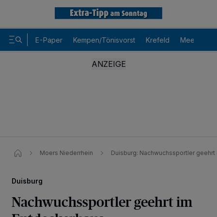
E-Paper
Kempen/Tönisvorst
Krefeld
Meerbusch
Moers Niederrhein
Duisburg: Nachwuchssportler geehrt
Duisburg
Nachwuchssportler geehrt im