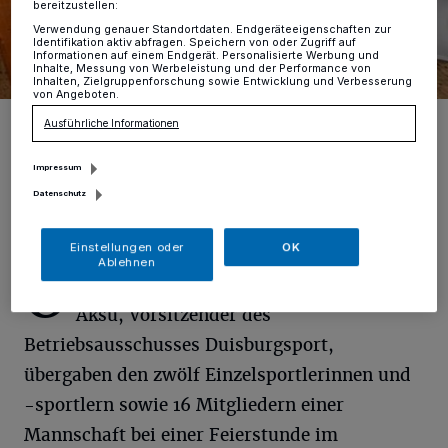
bereitzustellen:
Verwendung genauer Standortdaten. Endgeräteeigenschaften zur
Identifikation aktiv abfragen. Speichern von oder Zugriff auf
Informationen auf einem Endgerät. Personalisierte Werbung und
Inhalte, Messung von Werbeleistung und der Performance von
Inhalten, Zielgruppenforschung sowie Entwicklung und Verbesserung
von Angeboten.
Oberbürgermeister Sören Link, Özan Aksu und die geehrten Jungen
Ausführliche Informationen
und Mädchen im Entdeckerhaus des Zoos.
Foto: Tanja Pickartz / Stadt Duisburg
Impressum
Datenschutz
Einstellungen oder
OK
Ablehnen
O
berbürgermeister Sören Link und Ozan
Aksu, Vorsitzender des
Betriebsausschusses Duisburgsport,
übergaben den zwölf Einzelsportlerinnen und
-sportlern sowie 16 Mitgliedern einer
Mannschaft bei einer Feierstunde im