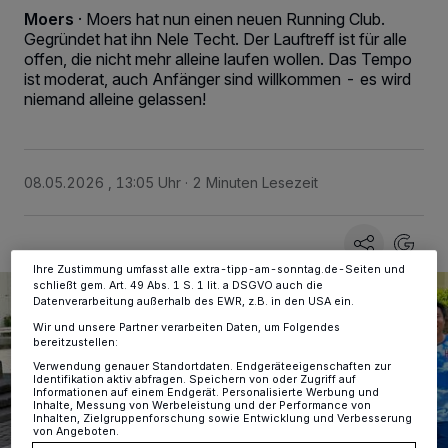
Moers
·
Moers hat nun einen neuen Running Club.
Gegründet hat ihn Nele Techt. Der Lauftreff ist für alle
offen, die nicht mehr alleine laufen wollen. Das Tempo
Wir und unsere
-Partner speichern und greifen auf
218
ist moderat, auch Anfänger sind willkommen - es wird
personenbezogene Daten wie Browserdaten oder eindeutige
niemand alleine gelassen!
Kennungen auf Ihrem Gerät zu. Durch Auswahl von OK aktivieren Sie
Tracking-Technologien für die unter „Wir und unsere Partner
verarbeiten Daten, um Ihnen Dienste bereitzustellen“ aufgeführten
Zwecke. Wenn Tracker deaktiviert sind, sind manche Inhalte und
Anzeigen möglicherweise nicht mehr so relevant für Sie. Sie können
dieses Menü jederzeit wieder aufrufen, um Ihre Einstellungen zu
08.05.2026 , 13:05 Uhr
2 Minuten Lesezeit
ändern oder Ihre Einwilligung zu widerrufen, indem Sie auf den Link
Einstellungen oder Ablehnen am unteren Rand der Webseite klicken.
Ihre Einstellungen gelten innerhalb unseres Website. Weitere
Informationen finden Sie in unserer Datenschutzerklärung.
Ihre Zustimmung umfasst alle extra-tipp-am-sonntag.de-Seiten und
schließt gem. Art. 49 Abs. 1 S. 1 lit. a DSGVO auch die
Datenverarbeitung außerhalb des EWR, z.B. in den USA ein.
Wir und unsere Partner verarbeiten Daten, um Folgendes
bereitzustellen:
Verwendung genauer Standortdaten. Endgeräteeigenschaften zur
Identifikation aktiv abfragen. Speichern von oder Zugriff auf
Informationen auf einem Endgerät. Personalisierte Werbung und
Inhalte, Messung von Werbeleistung und der Performance von
Inhalten, Zielgruppenforschung sowie Entwicklung und Verbesserung
von Angeboten.