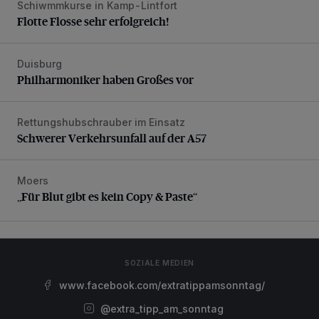
Schiwmmkurse in Kamp-Lintfort
Flotte Flosse sehr erfolgreich!
Flotte Flosse sehr erfolgreich!
Duisburg
Philharmoniker haben Großes vor
Philharmoniker haben Großes vor
Rettungshubschrauber im Einsatz
Schwerer Verkehrsunfall auf der A57
Schwerer Verkehrsunfall auf der A57
Moers
„Für Blut gibt es kein Copy & Paste“
„Für Blut gibt es kein Copy & Paste“
SOZIALE MEDIEN
www.facebook.com/extratippamsonntag/
@extra_tipp_am_sonntag