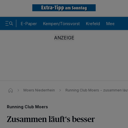
E-Paper
Kempen/Tönisvorst
Krefeld
Meerbusch
Moers Niederrhein
Running Club Moers - zusammen läuf
Running Club Moers
Zusammen läuft‘s besser