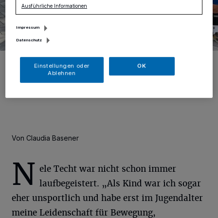
Ausführliche Informationen
Impressum
Datenschutz
Der erste Lauf war mit 14 Teilnehmerinnen und Teilnehmern ein
Einstellungen oder
OK
voller Erfolg.
Ablehnen
Foto: Techt
Von Claudia Basener
N
ele Techt war nicht schon immer
laufbegeistert. „Als Kind war ich sogar
eher unsportlich und habe erst im Jugendalter
meine Leidenschaft für Bewegung,