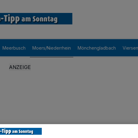
Meerbusch
Moers/Niederrhein
Mönchengladbach
Vierse