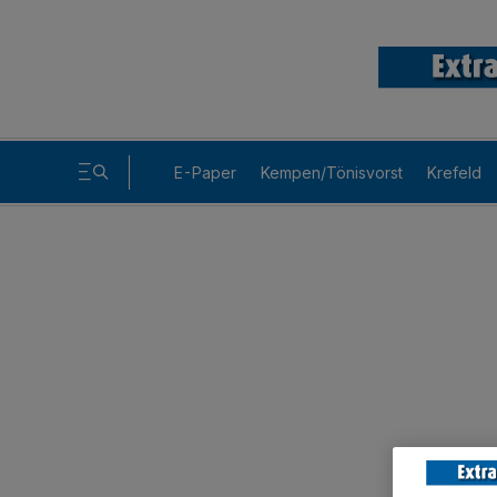
E-Paper
Kempen/Tönisvorst
Krefeld