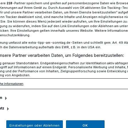
sere
-Partner speichern und greifen auf personenbezogene Daten wie Brows
218
Kennungen auf Ihrem Gerät zu. Durch Auswahl von OK aktivieren Sie Tracking-Te
Wir und unsere Partner verarbeiten Daten, um Ihnen Dienste bereitzustellen“ aufge
n Tracker deaktiviert sind, sind manche Inhalte und Anzeigen möglicherweise ni
r Sie. Sie können dieses Menü jederzeit wieder aufrufen, um Ihre Einstellungen zu
 Club Rheurdt/Niederrhein: Rosenfest auf den Tompshof
ligung zu widerrufen, indem Sie auf den Link Einstellungen oder Ablehnen am unte
icken. Ihre Einstellungen gelten innerhalb unseres Website. Weitere Informationen
tenschutzerklärung.
mung umfasst alle extra-tipp-am-sonntag.de-Seiten und schließt gem. Art. 49 Abs. 
die Datenverarbeitung außerhalb des EWR, z.B. in den USA ein.
uf den Tompshof
nsere Partner verarbeiten Daten, um Folgendes bereitzustellen:
genauer Standortdaten. Endgeräteeigenschaften zur Identifikation aktiv abfrage
griff auf Informationen auf einem Endgerät. Personalisierte Werbung und Inhalte
ung und der Performance von Inhalten, Zielgruppenforschung sowie Entwicklung
ng von Angeboten.
ons Club Rheurdt/Niederrhein lädt am
he Informationen
 zum Rosenfest auf den Tompshof in
m
utz
Lesezeit
Einstellungen oder Ablehnen
OK