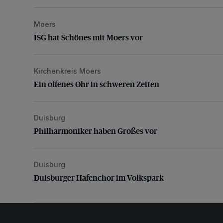
Moers
ISG hat Schönes mit Moers vor
ISG hat Schönes mit Moers vor
Kirchenkreis Moers
Ein offenes Ohr in schweren Zeiten
Ein offenes Ohr in schweren Zeiten
Duisburg
Philharmoniker haben Großes vor
Philharmoniker haben Großes vor
Duisburg
Duisburger Hafenchor im Volkspark
Duisburger Hafenchor im Volkspark