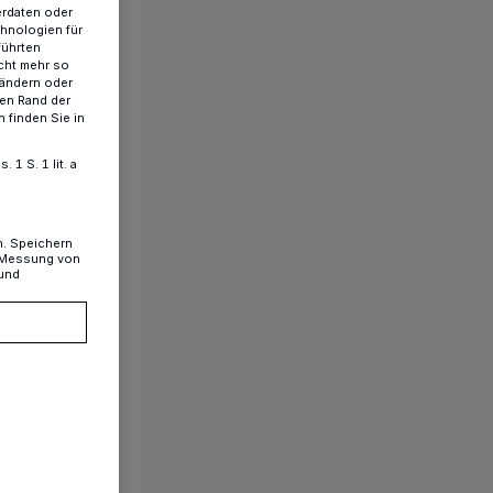
erdaten oder
chnologien für
führten
cht mehr so
 ändern oder
ren Rand der
 finden Sie in
1 S. 1 lit. a
n. Speichern
, Messung von
 und