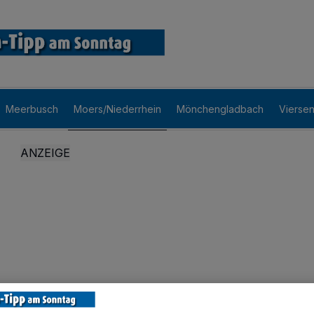
Meerbusch
Moers/Niederrhein
Mönchengladbach
Vierse