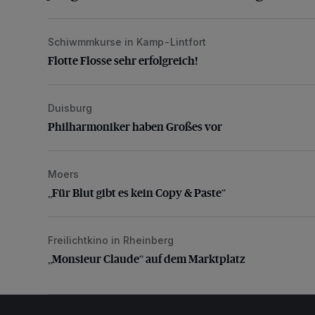
Schiwmmkurse in Kamp-Lintfort
Flotte Flosse sehr erfolgreich!
Flotte Flosse sehr erfolgreich!
Duisburg
Philharmoniker haben Großes vor
Philharmoniker haben Großes vor
Moers
„Für Blut gibt es kein Copy & Paste“
„Für Blut gibt es kein Copy & Paste“
Freilichtkino in Rheinberg
„Monsieur Claude“ auf dem Marktplatz
„Monsieur Claude“ auf dem Marktplatz