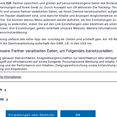
sere
-Partner speichern und greifen auf personenbezogene Daten wie Brows
218
Kennungen auf Ihrem Gerät zu. Durch Auswahl von OK aktivieren Sie Tracking-Te
Wir und unsere Partner verarbeiten Daten, um Ihnen Dienste bereitzustellen“ aufge
n Tracker deaktiviert sind, sind manche Inhalte und Anzeigen möglicherweise ni
r Sie. Sie können dieses Menü jederzeit wieder aufrufen, um Ihre Einstellungen zu
enblindgänger: Krankenhaus muss evakuiert werden
ligung zu widerrufen, indem Sie auf den Link Einstellungen oder Ablehnen am unte
icken. Ihre Einstellungen gelten innerhalb unseres Website. Weitere Informationen
tenschutzerklärung.
mung umfasst alle extra-tipp-am-sonntag.de-Seiten und schließt gem. Art. 49 Abs. 
die Datenverarbeitung außerhalb des EWR, z.B. in den USA ein.
 und Seniorenstift
nsere Partner verarbeiten Daten, um Folgendes bereitzustellen:
genauer Standortdaten. Endgeräteeigenschaften zur Identifikation aktiv abfrage
griff auf Informationen auf einem Endgerät. Personalisierte Werbung und Inhalte
uiert werden
ung und der Performance von Inhalten, Zielgruppenforschung sowie Entwicklung
ng von Angeboten.
he Informationen
n neues Wohnquartier an der Straße Am
m
 Bombenblindgänger aus dem Zweiten
utz
Einstellungen oder Ablehnen
OK