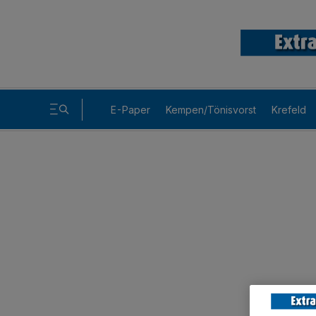
E-Paper
Kempen/Tönisvorst
Krefeld