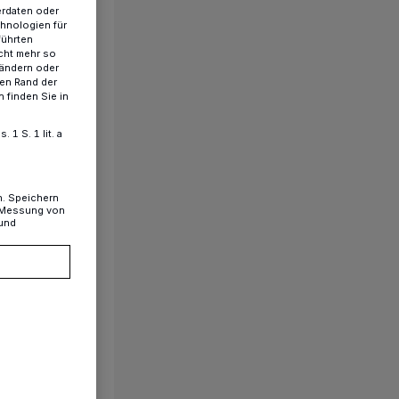
erdaten oder
chnologien für
führten
cht mehr so
 ändern oder
ren Rand der
 finden Sie in
1 S. 1 lit. a
n. Speichern
, Messung von
 und